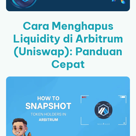
Cara Menghapus
Liquidity di Arbitrum
(Uniswap): Panduan
Cepat