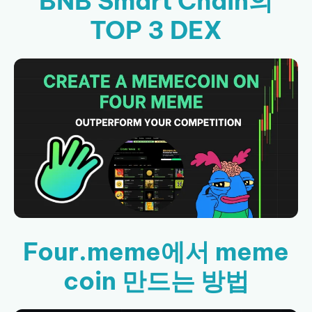
BNB Smart Chain의
TOP 3 DEX
Four.meme에서 meme
coin 만드는 방법