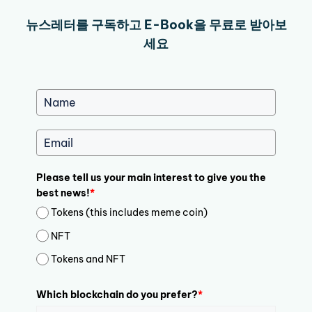
뉴스레터를 구독하고 E-Book을 무료로 받아보
세요
Please tell us your main interest to give you the
best news!
*
Tokens (this includes meme coin)
NFT
Tokens and NFT
Which blockchain do you prefer?
*