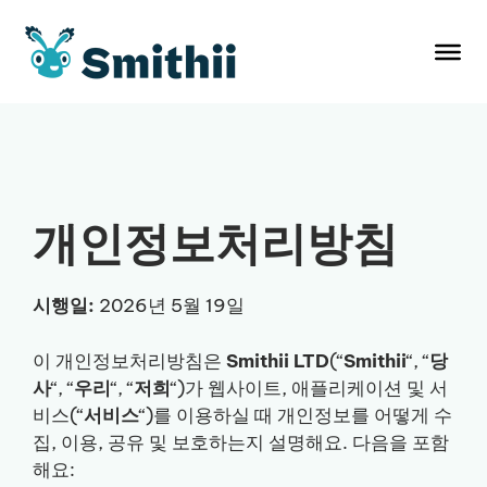
컨
텐
츠
로
건
너
뛰
기
개인정보처리방침
시행일:
2026년 5월 19일
이 개인정보처리방침은
Smithii LTD
(“
Smithii
“, “
당
사
“, “
우리
“, “
저희
“)가 웹사이트, 애플리케이션 및 서
비스(“
서비스
“)를 이용하실 때 개인정보를 어떻게 수
집, 이용, 공유 및 보호하는지 설명해요. 다음을 포함
해요: