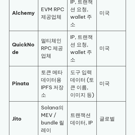
IP, 트랜잭
EVM RPC
션 요청,
Alchemy
미국
제공업체
wallet 주
소
IP, 트랜잭
멀티체인
QuickNo
션 요청,
RPC 제공
미국
de
wallet 주
업체
소
토큰 메타
도구 입력
데이터용
데이터 (토
Pinata
미국
IPFS 저장
큰 이름,
소
이미지 등)
Solana의
MEV /
트랜잭션
Jito
글로벌
bundle 릴
데이터, IP
레이