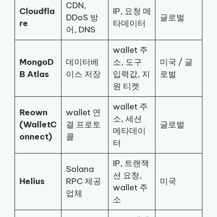
CDN,
Cloudfla
IP, 요청 메
DDoS 방
글로벌
re
타데이터
어, DNS
wallet 주
MongoD
데이터베
소, 도구
미국 / 글
B Atlas
이스 저장
입력값, 지
로벌
원 티켓
wallet 주
Reown
wallet 연
소, 세션
(WalletC
결 프로토
글로벌
메타데이
onnect)
콜
터
IP, 트랜잭
Solana
션 요청,
Helius
RPC 제공
미국
wallet 주
업체
소