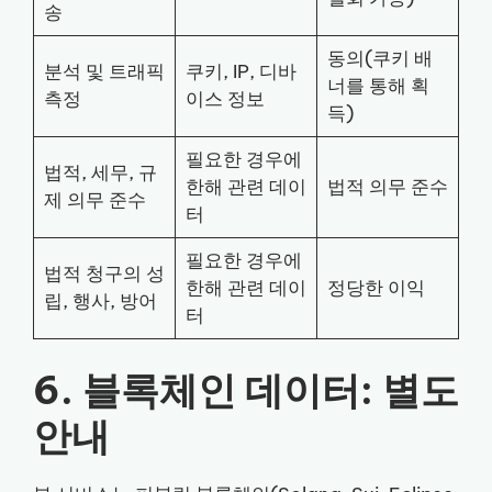
송
동의(쿠키 배
분석 및 트래픽
쿠키, IP, 디바
너를 통해 획
측정
이스 정보
득)
필요한 경우에
법적, 세무, 규
한해 관련 데이
법적 의무 준수
제 의무 준수
터
필요한 경우에
법적 청구의 성
한해 관련 데이
정당한 이익
립, 행사, 방어
터
6. 블록체인 데이터: 별도
안내