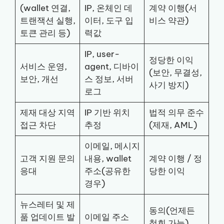
(wallet 연결,
IP, 온체인 데
계약 이행(서
트랜잭션 실행,
이터, 도구 입
비스 약관)
토큰 관리 등)
력값
IP, user-
정당한 이익
서비스 운영,
agent, 디바이
(보안, 무결성,
보안, 개선
스 정보, 서버
사기 방지)
로그
제재 대상 지역
IP 기반 위치
법적 의무 준수
접근 차단
추정
(제재, AML)
이메일, 메시지
고객 지원 문의
내용, wallet
계약 이행 / 정
응대
주소(공유한
당한 이익
경우)
뉴스레터 및 제
동의(언제든
품 업데이트 발
이메일 주소
철회 가능)