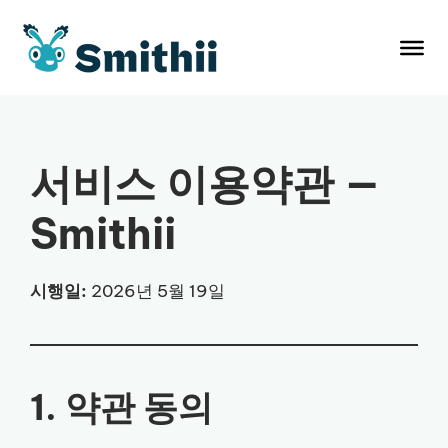
컨
텐
츠
로
건
너
뛰
서비스 이용약관 —
기
Smithii
시행일:
2026년 5월 19일
1. 약관 동의