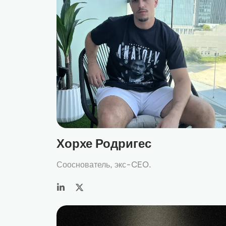
Хорхе Родригес
Сооснователь, экс-CEO.