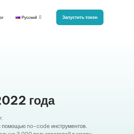
Запустить токен
ог
Русский
2022 года
у:
 с помощью no-code инструментов.