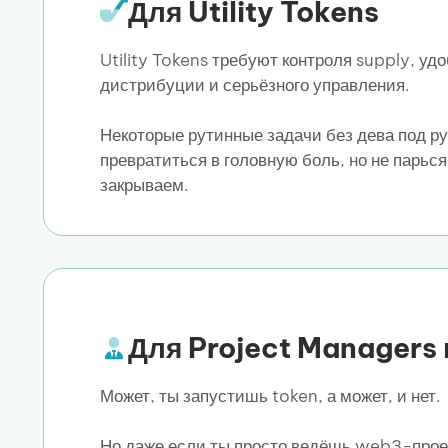
Для Utility Tokens
Utility Tokens требуют контроля supply, уд
дистрибуции и серьёзного управления.
Некоторые рутинные задачи без дева под ру
превратиться в головную боль, но не парься
закрываем.
Для Project Managers
Может, ты запустишь token, а может, и нет.
Но даже если ты просто ведёшь web3-прое