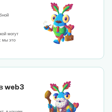
обной
кой могут
: мы это
 в web3
кт, в нашем