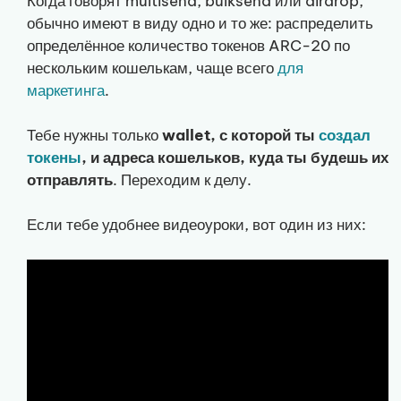
Когда говорят multisend, bulksend или airdrop,
обычно имеют в виду одно и то же: распределить
определённое количество токенов ARC-20 по
нескольким кошелькам, чаще всего
для
маркетинга
.
Тебе нужны только
wallet, с которой ты
создал
токены
, и адреса кошельков, куда ты будешь их
отправлять
. Переходим к делу.
Если тебе удобнее видеоуроки, вот один из них: