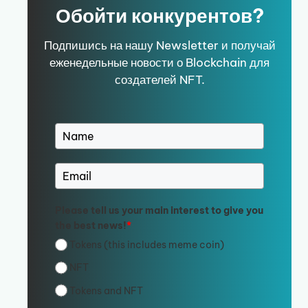
Обойти конкурентов?
Подпишись на нашу Newsletter и получай
еженедельные новости о Blockchain для
создателей NFT.
Please tell us your main interest to give you
the best news!
*
Tokens (this includes meme coin)
NFT
Tokens and NFT