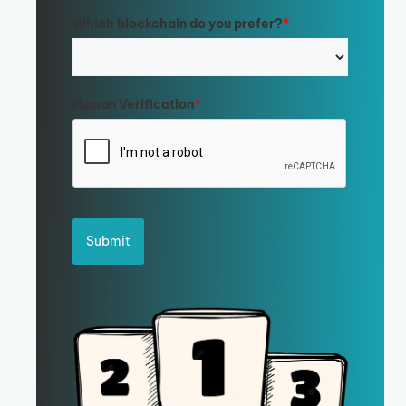
Which blockchain do you prefer?
*
Human Verification
*
Submit