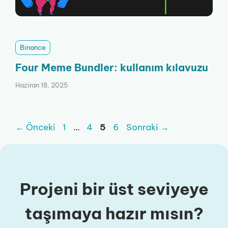
Binance
Four Meme Bundler: kullanım kılavuzu
Haziran 18, 2025
Sayfa
Sayfa
Sayfa
Sayfa
←
Önceki
1
…
4
5
6
Sonraki
→
Projeni bir üst seviyeye
taşımaya hazır mısın?