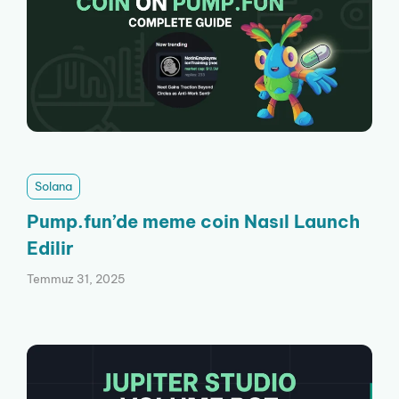
Solana
Pump.fun’de meme coin Nasıl Launch
Edilir
Temmuz 31, 2025