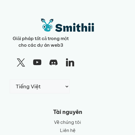
Giải pháp tất cả trong một
cho các dự án web3
Chọn
một
ngôn
ngữ
Tài nguyên
Về chúng tôi
Liên hệ