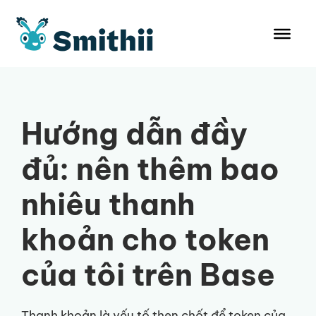
Chuyển
đến
nội
dung
Hướng dẫn đầy
đủ: nên thêm bao
nhiêu thanh
khoản cho token
của tôi trên Base
Thanh khoản là yếu tố then chốt để token của