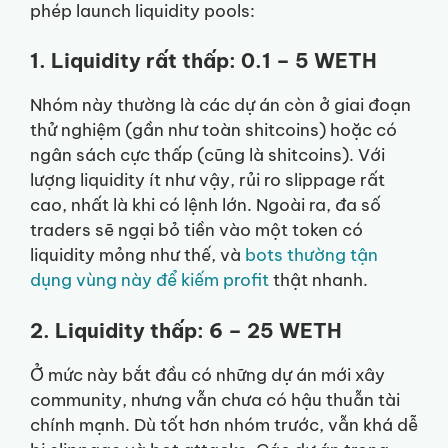
phép launch liquidity pools:
1. Liquidity rất thấp: 0.1 – 5 WETH
Nhóm này thường là các dự án còn ở giai đoạn
thử nghiệm (gần như toàn shitcoins) hoặc có
ngân sách cực thấp (cũng là shitcoins). Với
lượng liquidity ít như vậy, rủi ro slippage rất
cao, nhất là khi có lệnh lớn. Ngoài ra, đa số
traders sẽ ngại bỏ tiền vào một token có
liquidity mỏng như thế, và
bots thường tận
dụng vùng này để kiếm profit
thật nhanh.
2. Liquidity thấp: 6 – 25 WETH
Ở mức này bắt đầu có những dự án mới xây
community, nhưng vẫn chưa có hậu thuẫn tài
chính mạnh. Dù tốt hơn nhóm trước, vẫn khá dễ