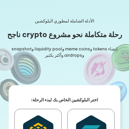
نتقل
لى
لمحتوى
الأدلة الشاملة لمطوري البلوكشين
رحلة متكاملة نحو مشروع crypto ناجح
إنشاء tokens وmeme coins وliquidity pool وsnapshot
وairdrops وأكثر بكثير
اختر البلوكشين الخاص بك لبدء الرحلة: