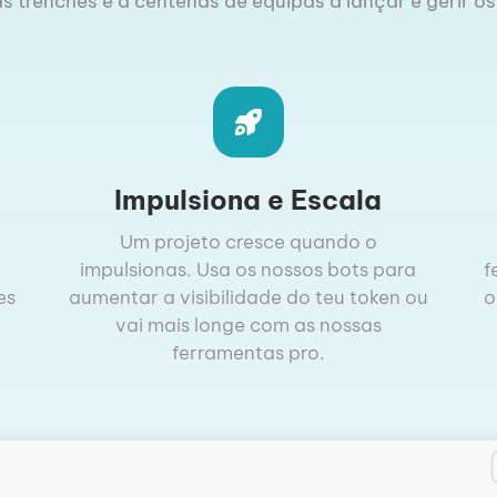
s trenches e a centenas de equipas a lançar e gerir os
Impulsiona e Escala
Um projeto cresce quando o
impulsionas. Usa os nossos bots para
f
es
aumentar a visibilidade do teu token ou
o
vai mais longe com as nossas
ferramentas pro.