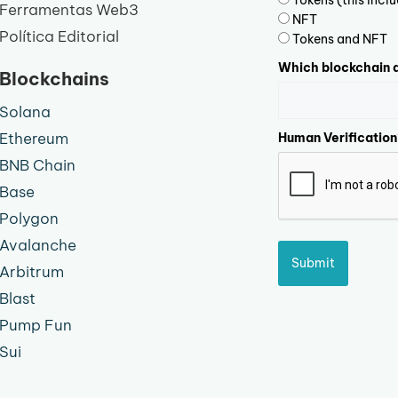
Tokens (this inc
Ferramentas Web3
NFT
Política Editorial
Tokens and NFT
Which blockchain d
Blockchains
Solana
Ethereum
Human Verification
BNB Chain
Base
Polygon
Avalanche
Submit
Arbitrum
Blast
Pump Fun
Sui