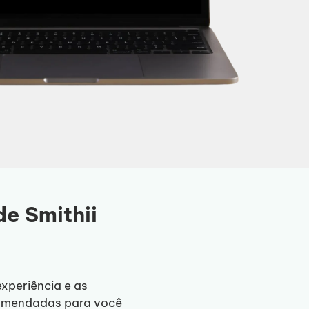
e Smithii
xperiência e as
comendadas para você