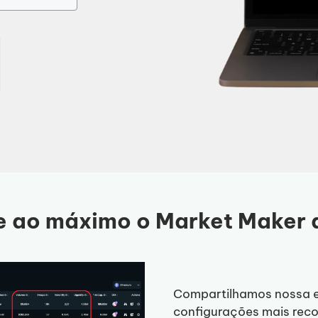
e ao máximo o Market Maker d
Compartilhamos nossa e
configurações mais re