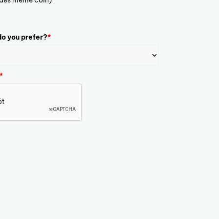
ludes meme coin)
o you prefer?
*
*