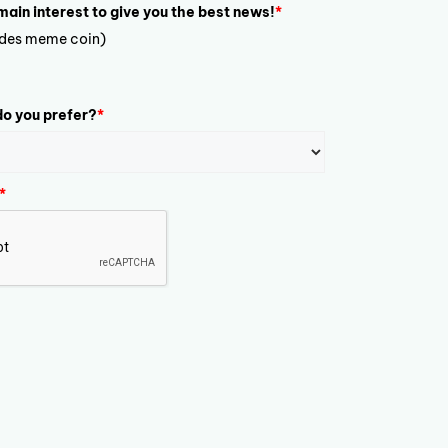
 main interest to give you the best news!
*
ludes meme coin)
o you prefer?
*
*