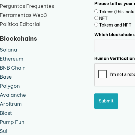
Please tell us your
Perguntas Frequentes
Tokens (this inc
Ferramentas Web3
NFT
Política Editorial
Tokens and NFT
Which blockchain d
Blockchains
Solana
Ethereum
Human Verification
BNB Chain
Base
Polygon
Avalanche
Submit
Arbitrum
Blast
Pump Fun
Sui