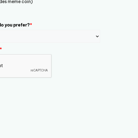
ludes meme coin)
o you prefer?
*
*