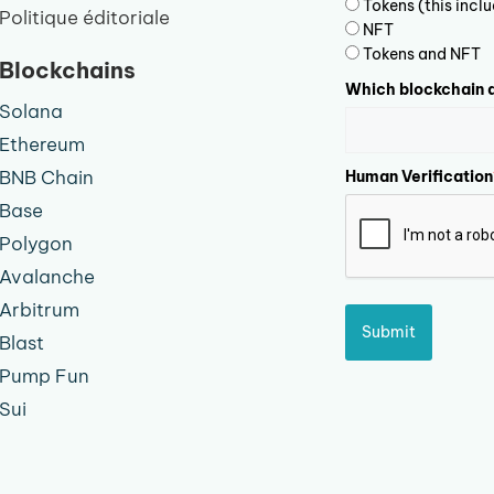
Tokens (this inc
Politique éditoriale
NFT
Tokens and NFT
Blockchains
Which blockchain d
Solana
Ethereum
BNB Chain
Human Verification
Base
Polygon
Avalanche
Arbitrum
Submit
Blast
Pump Fun
Sui