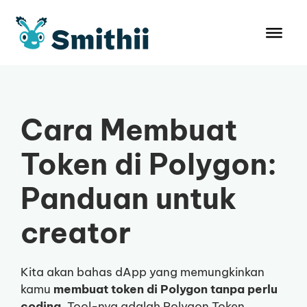
Langsung
ke
isi
Cara Membuat
Token di Polygon:
Panduan untuk
creator
Kita akan bahas dApp yang memungkinkan
kamu
membuat token di Polygon tanpa perlu
coding
. Tool-nya adalah Polygon Token