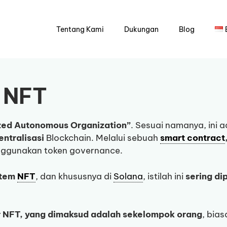
Tentang Kami
Dukungan
Blog
 NFT
ized Autonomous Organization”
. Sesuai namanya, ini 
entralisasi
Blockchain. Melalui sebuah
smart contract
ggunakan token governance.
stem
NFT
, dan khususnya di
Solana
, istilah ini
sering di
r NFT, yang dimaksud adalah sekelompok orang
, bia