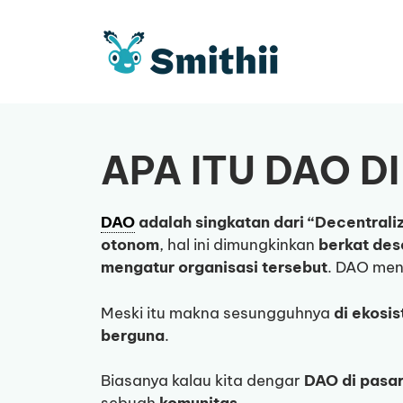
Langsung
ke
isi
APA ITU DAO DI
DAO
adalah singkatan dari “Decentral
otonom
, hal ini dimungkinkan
berkat des
mengatur organisasi tersebut
. DAO men
Meski itu makna sesungguhnya
di ekosi
berguna
.
Biasanya kalau kita dengar
DAO di pasa