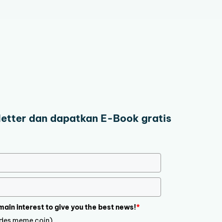
letter dan dapatkan E-Book gratis
 main interest to give you the best news!
*
ludes meme coin)