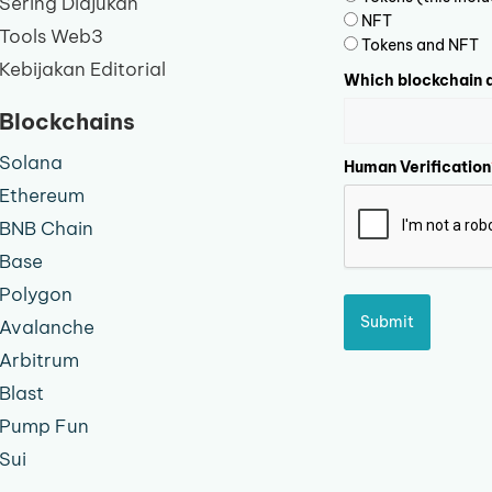
Sering Diajukan
NFT
Tools Web3
Tokens and NFT
Kebijakan Editorial
Which blockchain d
Blockchains
Solana
Human Verification
Ethereum
BNB Chain
Base
Polygon
Submit
Avalanche
Arbitrum
Blast
Pump Fun
Sui