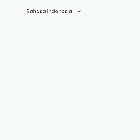
Pilih
sebuah
bahasa