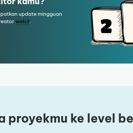
titor kamu?
apatkan update mingguan
reator
web3
.
 proyekmu ke level b