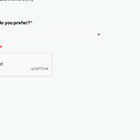
o you prefer?
*
*