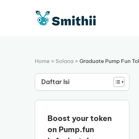
Langsung
ke
isi
Home
»
Solana
»
Graduate Pump Fun To
Daftar Isi
Boost your token
on Pump.fun