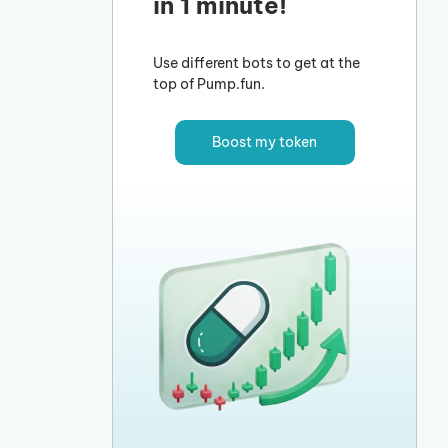
in 1 minute!
Use different bots to get at the
top of Pump.fun.
Boost my token