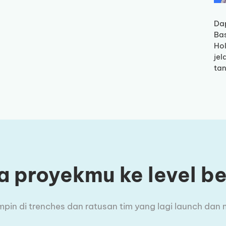
Dap
Ba
Hol
jel
tan
 proyekmu ke level b
n di trenches dan ratusan tim yang lagi launch dan m