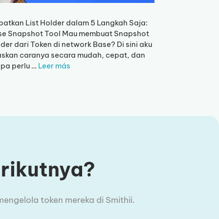
atkan List Holder dalam 5 Langkah Saja:
se Snapshot Tool Mau membuat Snapshot
der dari Token di network Base? Di sini aku
askan caranya secara mudah, cepat, dan
pa perlu …
Leer más
erikutnya?
engelola token mereka di Smithii.