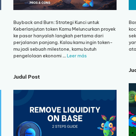
Buyback and Burn: Strategi Kunci untuk
Bas
Keberlanjutan token Kamu Meluncurkan proyek
ko
ke pasar hanyalah langkah pertama dari
sek
perjalanan panjang. Kalau kamu ingin token-
yan
mu jadi sebuah milestone, kamu butuh
ata
pengelolaan ekonomi …
Leer más
Ju
Judul Post