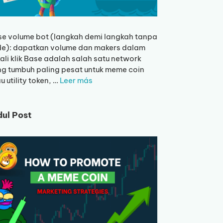
e volume bot (langkah demi langkah tanpa
de): dapatkan volume dan makers dalam
ali klik Base adalah salah satu network
g tumbuh paling pesat untuk meme coin
u utility token, …
Leer más
dul Post