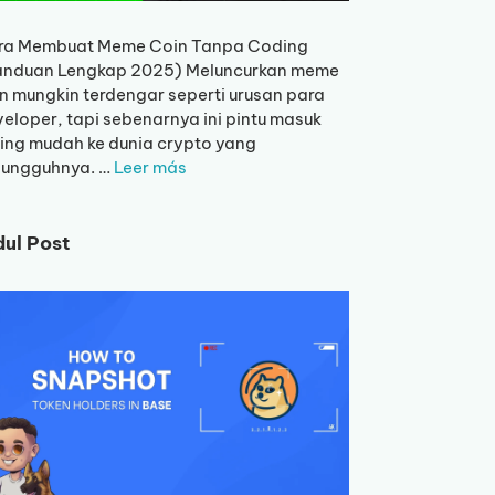
ra Membuat Meme Coin Tanpa Coding
anduan Lengkap 2025) Meluncurkan meme
n mungkin terdengar seperti urusan para
eloper, tapi sebenarnya ini pintu masuk
ing mudah ke dunia crypto yang
sungguhnya. …
Leer más
dul Post