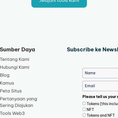
Jelajahi tools kami
Sumber Daya
Subscribe ke News
Tentang Kami
Hubungi Kami
Blog
Kamus
Peta Situs
Please tell us your
Pertanyaan yang
Tokens (this inc
Sering Diajukan
NFT
Tools Web3
Tokens and NFT