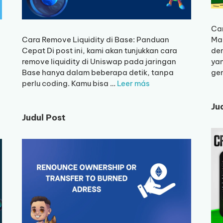
Car
Cara Remove Liquidity di Base: Panduan
Ma
Cepat Di post ini, kami akan tunjukkan cara
de
remove liquidity di Uniswap pada jaringan
yan
Base hanya dalam beberapa detik, tanpa
ge
perlu coding. Kamu bisa …
Leer más
Ju
Judul Post