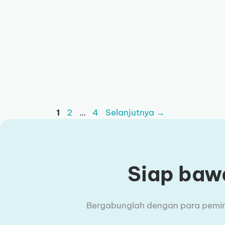
Halaman
Halaman
Halaman
1
2
…
4
Selanjutnya
→
Siap bawa
Bergabunglah dengan para pemimpi