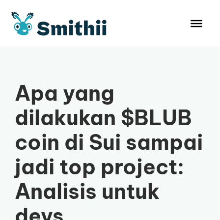
Langsung
ke
isi
Apa yang
dilakukan $BLUB
coin di Sui sampai
jadi top project:
Analisis untuk
devs