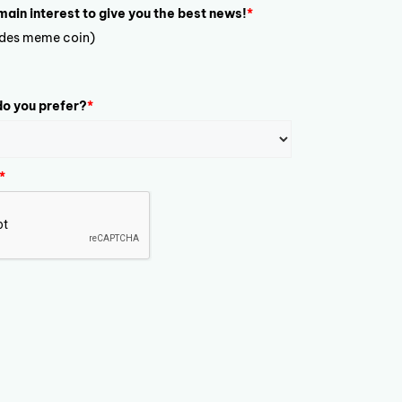
 main interest to give you the best news!
*
ludes meme coin)
o you prefer?
*
*