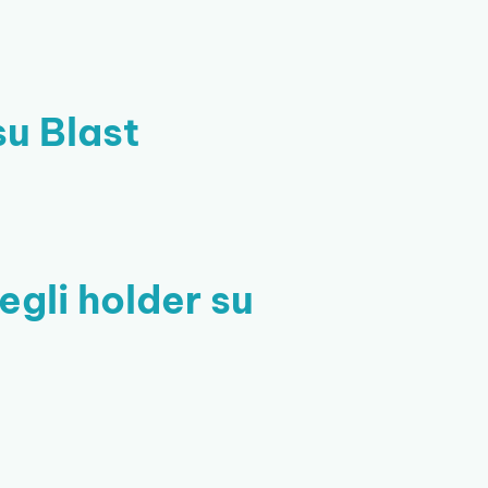
su Blast
gli holder su