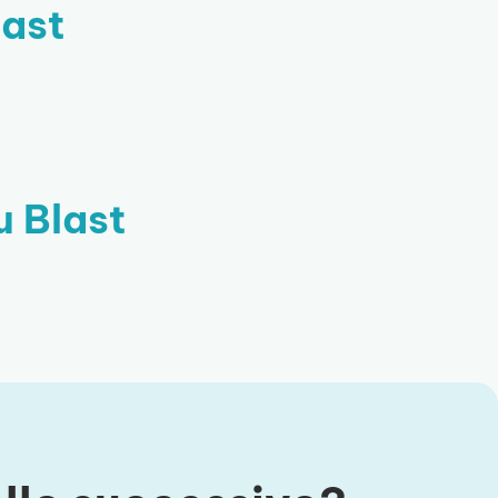
last
 Blast