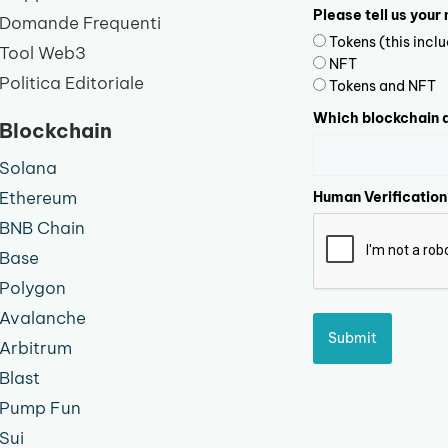
Please tell us your
Domande Frequenti
Tokens (this inc
Tool Web3
NFT
Politica Editoriale
Tokens and NFT
Which blockchain d
Blockchain
Solana
Ethereum
Human Verification
BNB Chain
Base
Polygon
Avalanche
Submit
Arbitrum
Blast
Pump Fun
Sui