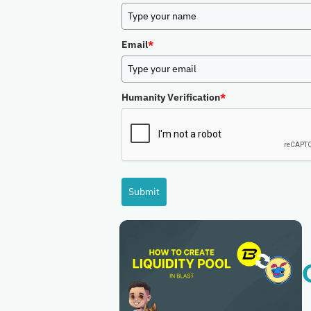
Email
*
Humanity Verification
*
Submit