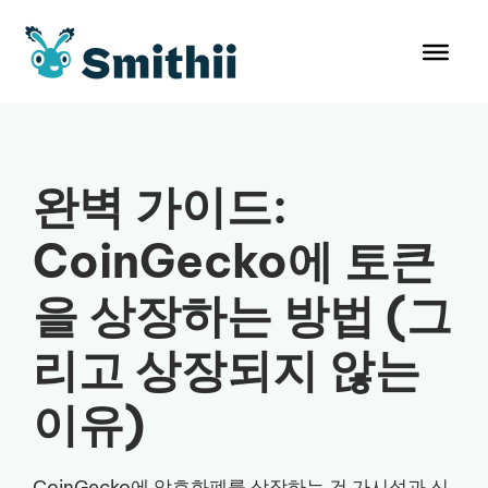
컨
텐
츠
로
건
너
뛰
완벽 가이드:
기
CoinGecko에 토큰
을 상장하는 방법 (그
리고 상장되지 않는
이유)
CoinGecko에 암호화폐를 상장하는 건 가시성과 신