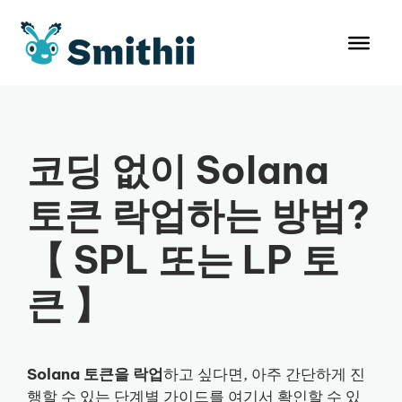
컨
텐
츠
로
건
너
뛰
코딩 없이 Solana
기
토큰 락업하는 방법?
【 SPL 또는 LP 토
큰 】
Solana 토큰을 락업
하고 싶다면, 아주 간단하게 진
행할 수 있는 단계별 가이드를 여기서 확인할 수 있