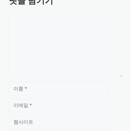
댓글 남기기
댓
글
이
름
이
메
일
웹
사