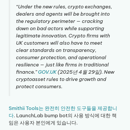
“Under the new rules, crypto exchanges,
dealers and agents will be brought into
the regulatory perimeter — cracking
down on bad actors while supporting
legitimate innovation. Crypto firms with
UK customers will also have to meet
clear standards on transparency,
consumer protection, and operational
resilience — just like firms in traditional
finance.”
GOV.UK
(2025년 4월 29일). New
cryptoasset rules to drive growth and
protect consumers.
Smithii Tools는 완전히 안전한 도구들을 제공합니
다
. LaunchLab bump bot의 사용 방식에 대한 책
임은 사용자 본인에게 있습니다.