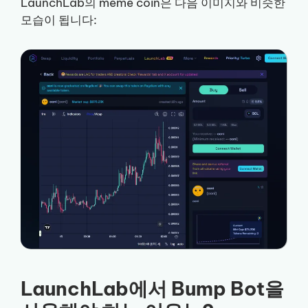
LaunchLab의 meme coin은 다음 이미지와 비슷한
모습이 됩니다:
LaunchLab에서 Bump Bot을