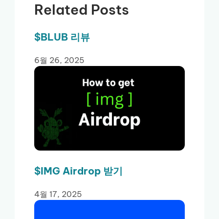
Related Posts
$BLUB 리뷰
6월 26, 2025
$IMG Airdrop 받기
4월 17, 2025