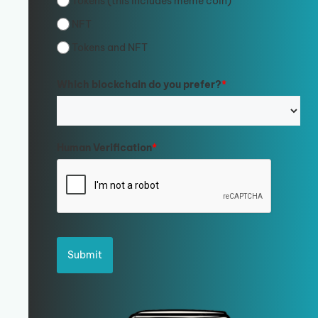
Tokens (this includes meme coin)
NFT
Tokens and NFT
Which blockchain do you prefer?
*
Human Verification
*
Submit