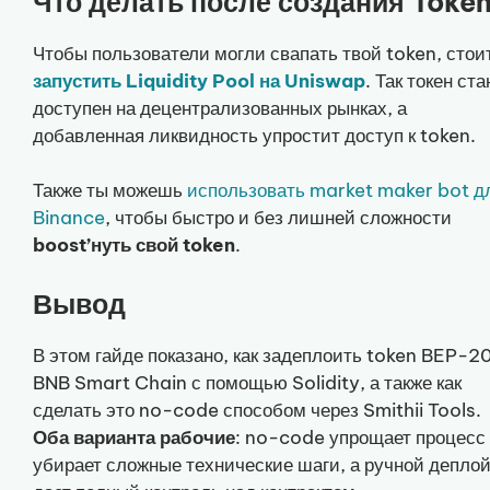
Что делать после создания Toke
Чтобы пользователи могли свапать твой token, стои
запустить Liquidity Pool на Uniswap
. Так токен ста
доступен на децентрализованных рынках, а
добавленная ликвидность упростит доступ к token.
Также ты можешь
использовать market maker bot д
Binance
, чтобы быстро и без лишней сложности
boost’нуть свой token
.
Вывод
В этом гайде показано, как задеплоить token BEP-20
BNB Smart Chain с помощью Solidity, а также как
сделать это no-code способом через Smithii Tools.
Оба варианта рабочие
: no-code упрощает процесс
убирает сложные технические шаги, а ручной депло