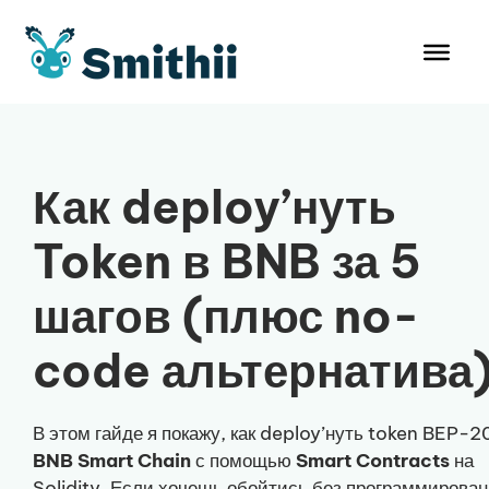
Перейти
к
содержимому
Как deploy’нуть
Token в BNB за 5
шагов (плюс no-
code альтернатива
В этом гайде я покажу, как deploy’нуть token BEP-2
BNB Smart Chain
с помощью
Smart Contracts
на
Solidity. Если хочешь обойтись без программирован