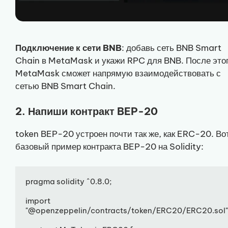
Подключение к сети BNB
: добавь сеть BNB Smart
Chain в MetaMask и укажи RPC для BNB. После это
MetaMask сможет напрямую взаимодействовать с
сетью BNB Smart Chain.
2. Напиши контракт BEP-20
token BEP-20 устроен почти так же, как ERC-20. Во
базовый пример контракта BEP-20 на Solidity:
pragma solidity ^0.8.0;

import 
"@openzeppelin/contracts/token/ERC20/ERC20.sol";