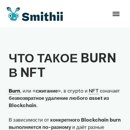
Перейти
к
содержимому
ЧТО ТАКОЕ BURN
В NFT
Burn
, или «
сжигание
», в crypto и
NFT
означает
безвозвратное удаление любого asset из
Blockchain
.
В зависимости от
конкретного Blockchain burn
выполняется по-разному
и даёт разные