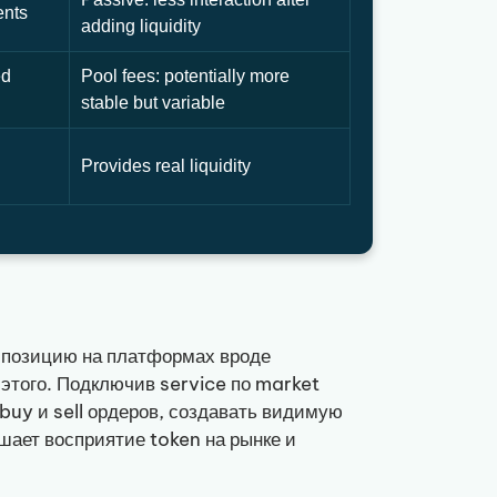
ents
adding liquidity
ed
Pool fees: potentially more
stable but variable
Provides real liquidity
 позицию на платформах вроде
этого. Подключив service по market
uy и sell ордеров, создавать видимую
шает восприятие token на рынке и