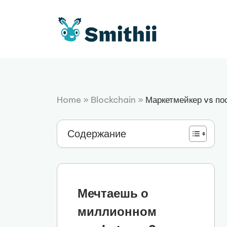
Перейти
к
содержимому
Home
»
Blockchain
»
Маркетмейкер vs по
Содержание
Мечтаешь о
миллионном