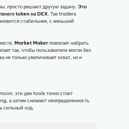
ны, просто решают другую задачу.
Это
твоего token на DEX
. Так traders
тановится стабильнее, с меньшей
месте.
Market Maker
помогает набрать
лает так, чтобы пользователи могли без
ка не только увеличивает охват, но и
moon, эти две tools точно стоит
ing, а затем снижают неопределенность
нь сильный ход.