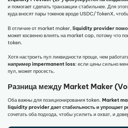
и помогает сделать транзакции стабильнее. Для это
куда вносят пары токенов вроде USDC/TokenX, чтоб
В отличие от market maker,
liquidity provider пом
может косвенно влиять на market cap, потому что п
token.
Хотя настроить пул ликвидности проще, чем работат
например impermanent loss
: если цены сильно мен
пул, может просесть.
Разница между Market Maker (Vol
Оба важны для позиционирования token.
Market ma
liquidity provider дает стабильность и упрощает 
сочетать оба подхода, чтобы усилить и охват, и дове