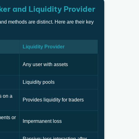
er and Liquidity Provider
s and methods are distinct. Here are their key
Liquidity Provider
Any user with assets
Liquidity pools
s on a
Provides liquidity for traders
ents or
Impermanent loss
Passive: less interaction after