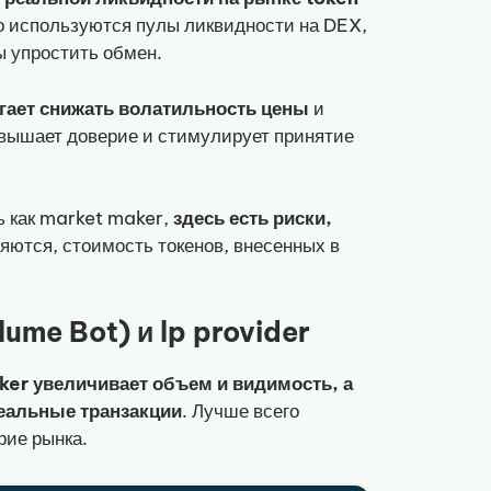
го используются пулы ликвидности на DEX,
ы упростить обмен.
огает снижать волатильность цены
и
овышает доверие и стимулирует принятие
ь как market maker,
здесь есть риски,
яются, стоимость токенов, внесенных в
ume Bot) и lp provider
ker увеличивает объем и видимость, а
реальные транзакции
. Лучше всего
рие рынка.