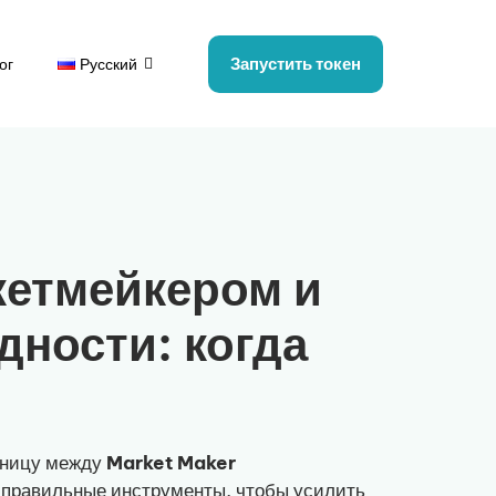
Запустить токен
ог
Русский
кетмейкером и
ности: когда
азницу между
Market Maker
ь правильные инструменты, чтобы усилить