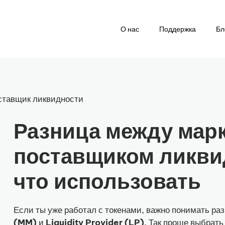
О нас
Поддержка
Бл
ставщик ликвидности
Разница между мар
поставщиком ликвид
что использовать
Если ты уже работал с токенами, важно понимать р
(MM)
и
Liquidity Provider (LP)
. Так проще выбрат