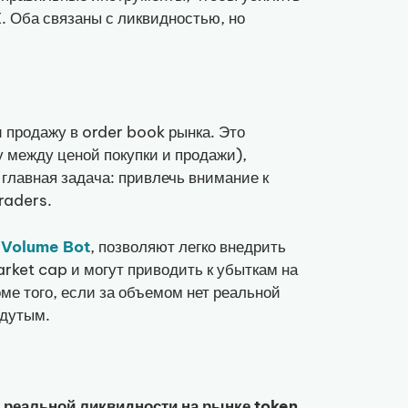
. Оба связаны с ликвидностью, но
и продажу в order book рынка. Это
 между ценой покупки и продажи),
главная задача: привлечь внимание к
raders.
i Volume Bot
, позволяют легко внедрить
rket cap и могут приводить к убыткам на
ме того, если за объемом нет реальной
здутым.
и реальной ликвидности на рынке token