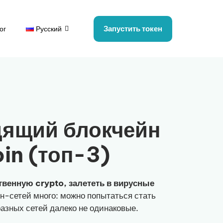
Запустить токен
ог
Русский
дящий блокчейн
in (топ-3)
твенную crypto, залететь в вирусные
йн-сетей много: можно попытаться стать
азных сетей далеко не одинаковые.