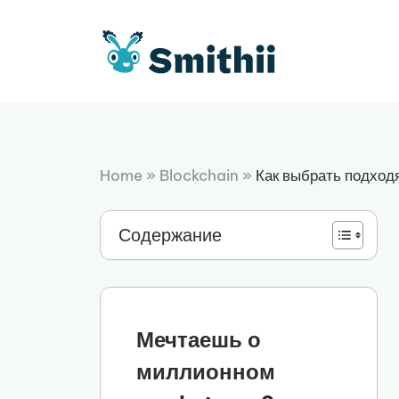
Перейти
к
содержимому
Home
»
Blockchain
»
Как выбрать подход
Содержание
Мечтаешь о
миллионном