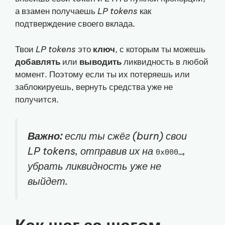
а взамен получаешь
LP tokens
как
подтверждение своего вклада.
Твои
LP tokens
это
ключ
, с которым ты можешь
добавлять
или
выводить
ликвидность в любой
момент. Поэтому если ты их потеряешь или
заблокируешь, вернуть средства уже не
получится.
Важно:
если ты сжёг (burn) свои
LP tokens
, отправив их на
,
0x000…
убрать ликвидность уже не
выйдет.
Как шаг за шагом