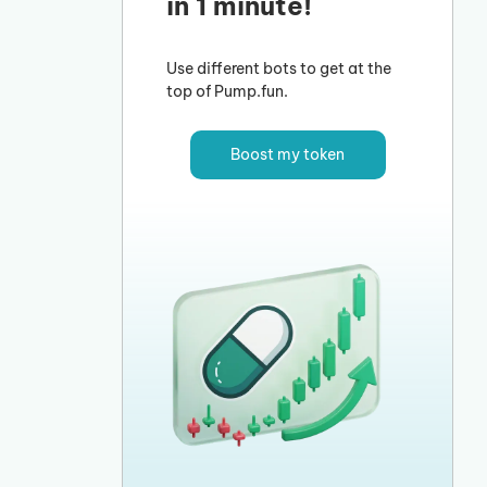
in 1 minute!
Use different bots to get at the
top of Pump.fun.
Boost my token