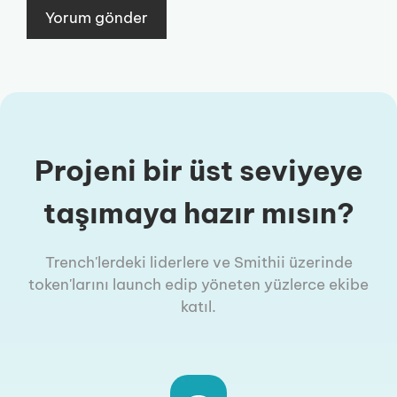
Projeni bir üst seviyeye
taşımaya hazır mısın?
Trench'lerdeki liderlere ve Smithii üzerinde
token'larını launch edip yöneten yüzlerce ekibe
katıl.