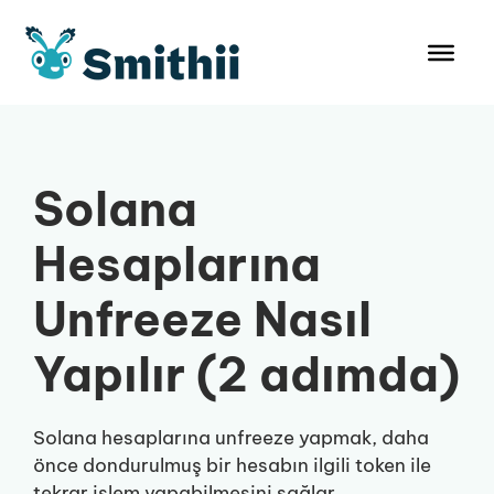
İçeriğe
atla
Solana
Hesaplarına
Unfreeze Nasıl
Yapılır (2 adımda)
Solana hesaplarına unfreeze yapmak, daha
önce dondurulmuş bir hesabın ilgili token ile
tekrar işlem yapabilmesini sağlar.