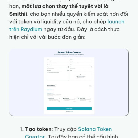
hạn,
một lựa chọn thay thế tuyệt vời là
Smithii
, cho bạn nhiều quyền kiểm soát hơn đối
với token và liquidity của nó, cho phép
launch
trên Raydium
ngay từ đầu. Đây là cách thực
hiện chỉ với vài bước đơn giản:
Tạo token
: Truy cập
Solana Token
Creator
. Tại đây bạn có thể cấu hình