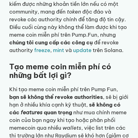
kiếm được những khoản tiền lớn nếu có một
community, mang đến
token
độc đáo và
revoke các authority chính để tăng độ tin cậy.
Điều cuối cùng này không thể làm được khi tạo
meme coin miễn phí trên Pump.Fun, nhưng
chúng tôi cung cấp các công cụ
để revoke
authority
freeze
,
mint
và
update
trên Solana.
Tạo meme coin miễn phí có
những bất lợi gì?
Khi tạo meme coin miễn phí trên Pump Fun,
bạn sẽ không thể revoke authorities
, sẽ bị giới
hạn ở nhiều khía cạnh kỹ thuật,
sẽ không có
các
features
quan trọng
như mua chính meme
coin của bạn ngay khi tạo hoặc phân phối
memecoin qua nhiều
wallets
, việc list trên các
thị trường lớn như Raydium sẽ khó hơn (giảm cơ