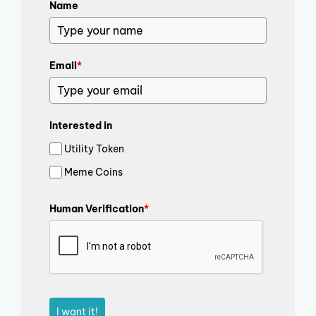
Name
Email
*
Interested in
Utility Token
Meme Coins
Human Verification
*
I want it!