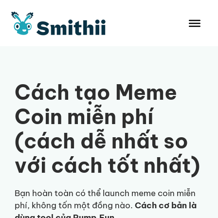
Chuyển
đến
nội
dung
Cách tạo Meme
Coin miễn phí
(cách dễ nhất so
với cách tốt nhất)
Bạn hoàn toàn có thể launch meme coin miễn
phí, không tốn một đồng nào.
Cách cơ bản là
dùng tool của Pump.Fun.