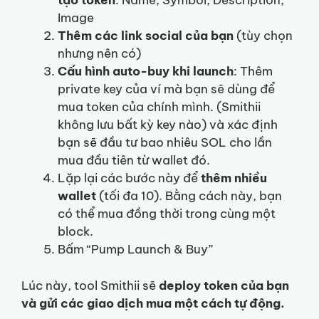
tạo token
: Name, Symbol, Description,
Image
Thêm các link social của bạn
(tùy chọn
nhưng nên có)
Cấu hình auto-buy khi launch
: Thêm
private key của ví mà bạn sẽ dùng để
mua token của chính mình. (Smithii
không lưu bất kỳ key nào) và xác định
bạn sẽ đầu tư bao nhiêu SOL cho lần
mua đầu tiên từ wallet đó.
Lặp lại các bước này để
thêm nhiều
wallet
(tối đa 10). Bằng cách này, bạn
có thể mua đồng thời trong cùng một
block.
Bấm “Pump Launch & Buy”
Lúc này, tool Smithii sẽ
deploy token của bạn
và gửi các giao dịch mua một cách tự động.