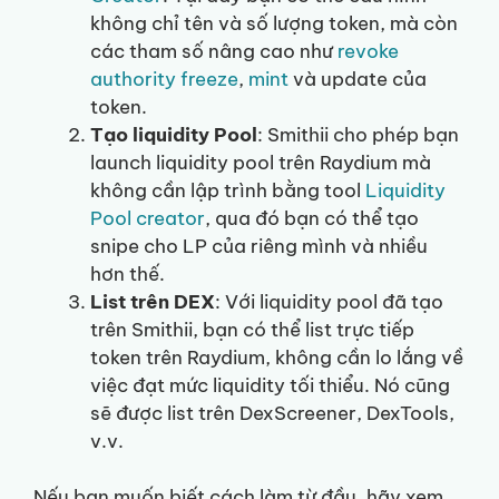
không chỉ tên và số lượng token, mà còn
các tham số nâng cao như
revoke
authority freeze
,
mint
và update của
token.
Tạo liquidity Pool
: Smithii cho phép bạn
launch liquidity pool trên Raydium mà
không cần lập trình bằng tool
Liquidity
Pool creator
, qua đó bạn có thể tạo
snipe cho LP của riêng mình và nhiều
hơn thế.
List trên DEX
: Với liquidity pool đã tạo
trên Smithii, bạn có thể list trực tiếp
token trên Raydium, không cần lo lắng về
việc đạt mức liquidity tối thiểu. Nó cũng
sẽ được list trên DexScreener, DexTools,
v.v.
Nếu bạn muốn biết cách làm từ đầu, hãy xem