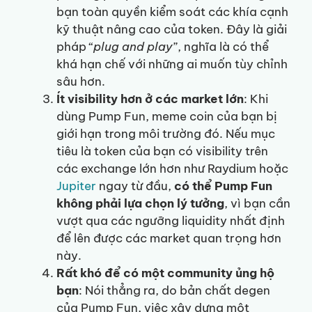
bạn toàn quyền kiểm soát các khía cạnh
kỹ thuật nâng cao của token. Đây là giải
pháp “
plug and play
”, nghĩa là có thể
khá hạn chế với những ai muốn tùy chỉnh
sâu hơn.
Ít visibility hơn ở các market lớn
: Khi
dùng Pump Fun, meme coin của bạn bị
giới hạn trong môi trường đó. Nếu mục
tiêu là token của bạn có visibility trên
các exchange lớn hơn như Raydium hoặc
Jupiter
ngay từ đầu,
có thể Pump Fun
không phải lựa chọn lý tưởng
, vì bạn cần
vượt qua các ngưỡng liquidity nhất định
để lên được các market quan trọng hơn
này.
Rất khó để có một community ủng hộ
bạn
: Nói thẳng ra, do bản chất degen
của Pump Fun, việc xây dựng một