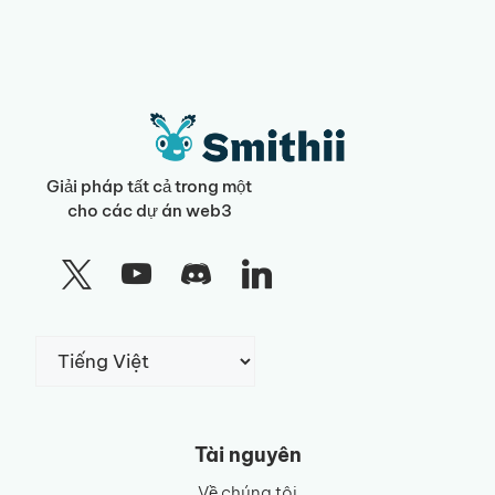
Giải pháp tất cả trong một
cho các dự án web3
Chọn
một
ngôn
ngữ
Tài nguyên
Về chúng tôi