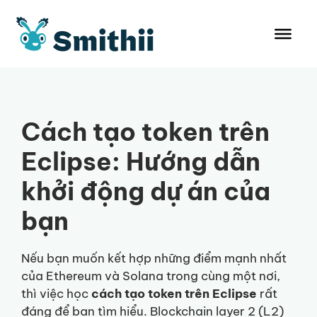
Chuyển
đến
nội
dung
Cách tạo token trên
Eclipse: Hướng dẫn
khởi động dự án của
bạn
Nếu bạn muốn kết hợp những điểm mạnh nhất
của Ethereum và Solana trong cùng một nơi,
thì việc học
cách tạo token trên Eclipse
rất
đáng để bạn tìm hiểu. Blockchain layer 2 (L2)