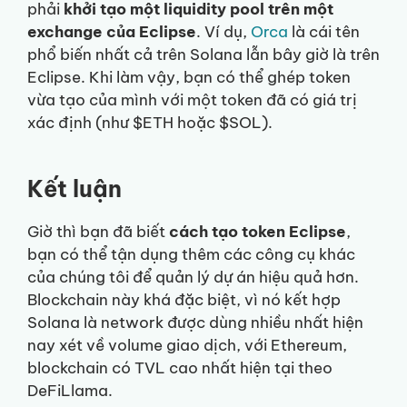
phải
khởi tạo một liquidity pool trên một
exchange của Eclipse
. Ví dụ,
Orca
là cái tên
phổ biến nhất cả trên Solana lẫn bây giờ là trên
Eclipse. Khi làm vậy, bạn có thể ghép token
vừa tạo của mình với một token đã có giá trị
xác định (như $ETH hoặc $SOL).
Kết luận
Giờ thì bạn đã biết
cách tạo token Eclipse
,
bạn có thể tận dụng thêm các công cụ khác
của chúng tôi để quản lý dự án hiệu quả hơn.
Blockchain này khá đặc biệt, vì nó kết hợp
Solana là network được dùng nhiều nhất hiện
nay xét về volume giao dịch, với Ethereum,
blockchain có TVL cao nhất hiện tại theo
DeFiLlama.