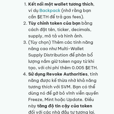
Kết nối một wallet tương thích
,
ví dụ
Backpack
(nhớ rằng bạn
cần $ETH để trả gas fees).
Tùy chỉnh token của bạn
bằng
cách đặt tên, ticker, decimals,
supply, mô tả và hình ảnh.
(Tùy chọn) Thêm các tính năng
nâng cao như Multi-Wallet
Supply Distribution để phân bổ
lượng nắm giữ token ngay từ khi
tạo, với chi phí thêm 0.005 $ETH.
Sử dụng Revoke Authorities
, tính
năng được kế thừa nhờ khả năng
tương thích với SVM. Bạn có thể
dùng nó để gỡ bỏ vĩnh viễn quyền
Freeze, Mint hoặc Update. Điều
này
tăng độ tin cậy của token
đối với các nhà đầu tư tương lai.