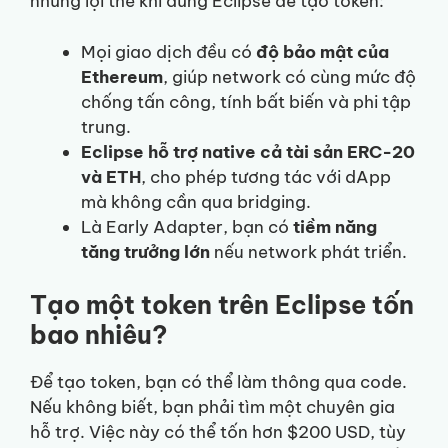
những lợi thế khi dùng Eclipse để tạo token:
Mọi giao dịch đều có
độ bảo mật của
Ethereum
, giúp network có cùng mức độ
chống tấn công, tính bất biến và phi tập
trung.
Eclipse hỗ trợ native cả tài sản ERC-20
và ETH
, cho phép tương tác với dApp
mà không cần qua bridging.
Là Early Adapter, bạn có
tiềm năng
tăng trưởng lớn
nếu network phát triển.
Tạo một token trên Eclipse tốn
bao nhiêu?
Để tạo token, bạn có thể làm thông qua code.
Nếu không biết, bạn phải tìm một chuyên gia
hỗ trợ. Việc này có thể tốn hơn $200 USD, tùy