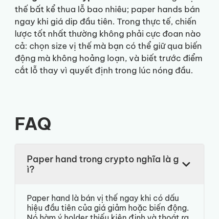
thế bất kể thua lỗ bao nhiêu; paper hands bán
ngay khi giá dip đầu tiên. Trong thực tế, chiến
lược tốt nhất thường không phải cực đoan nào
cả: chọn size vị thế mà bạn có thể giữ qua biến
động mà không hoảng loạn, và biết trước điểm
cắt lỗ thay vì quyết định trong lúc nóng đầu.
FAQ
Paper hand trong crypto nghĩa là g
ì?
Paper hand là bán vị thế ngay khi có dấu
hiệu đầu tiên của giá giảm hoặc biến động.
Nó hàm ý holder thiếu kiên định và thoát ra