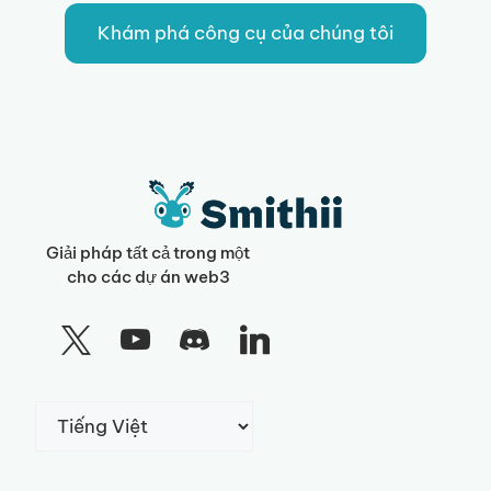
Khám phá công cụ của chúng tôi
Giải pháp tất cả trong một
cho các dự án web3
Chọn
một
ngôn