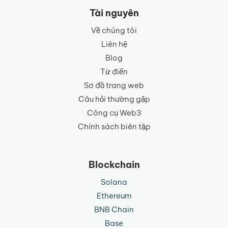
ngữ
Tài nguyên
Về chúng tôi
Liên hệ
Blog
Từ điển
Sơ đồ trang web
Câu hỏi thường gặp
Công cụ Web3
Chính sách biên tập
Blockchain
Solana
Ethereum
BNB Chain
Base