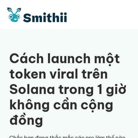
Chuyển
đến
nội
dung
Cách launch một
token viral trên
Solana trong 1 giờ
không cần cộng
đồng
Chắc bạn đang thắc mắc các pro làm thế nào