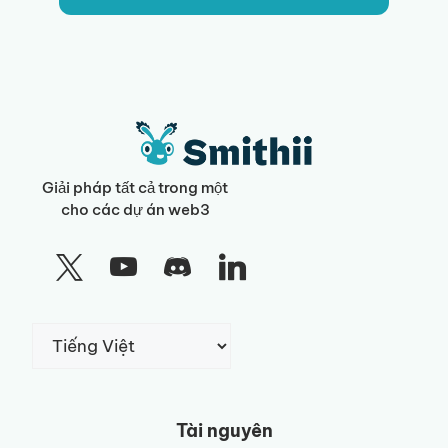
Giải pháp tất cả trong một
cho các dự án web3
Chọn
một
ngôn
ngữ
Tài nguyên