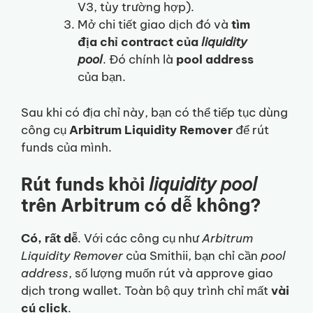
V3, tùy trường hợp).
Mở chi tiết giao dịch đó và
tìm
địa chỉ contract của
liquidity
pool
. Đó chính là
pool address
của bạn.
Sau khi có địa chỉ này, bạn có thể tiếp tục dùng
công cụ
Arbitrum Liquidity Remover
để rút
funds của mình.
Rút funds khỏi
liquidity pool
trên Arbitrum có dễ không?
Có, rất dễ
. Với các công cụ như
Arbitrum
Liquidity Remover
của Smithii, bạn chỉ cần
pool
address
, số lượng muốn rút và approve giao
dịch trong wallet. Toàn bộ quy trình chỉ mất
vài
cú click
.