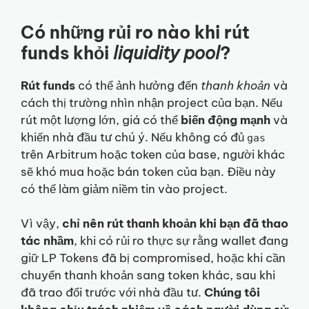
Có những rủi ro nào khi rút
funds khỏi
liquidity pool
?
Rút funds
có thể ảnh hưởng đến
thanh khoản
và
cách thị trường nhìn nhận project của bạn. Nếu
rút một lượng lớn, giá có thể
biến động mạnh
và
khiến nhà đầu tư chú ý. Nếu không có đủ
gas
trên Arbitrum hoặc token của base, người khác
sẽ khó mua hoặc bán token của bạn. Điều này
có thể làm giảm niềm tin vào project.
Vì vậy,
chỉ nên rút thanh khoản khi bạn đã thao
tác nhầm
, khi có rủi ro thực sự rằng wallet đang
giữ LP Tokens đã bị compromised, hoặc khi cần
chuyển thanh khoản sang token khác, sau khi
đã trao đổi trước với nhà đầu tư.
Chúng tôi