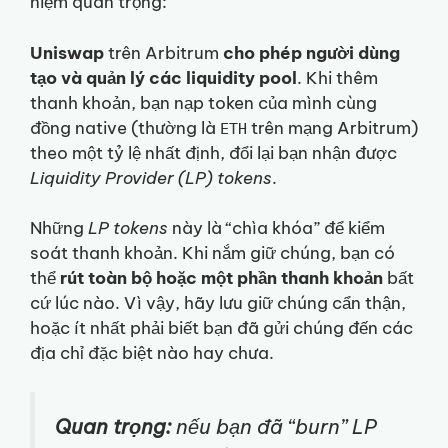
niệm quan trọng:
Uniswap
trên Arbitrum
cho phép người dùng
tạo và quản lý các liquidity pool
. Khi thêm
thanh khoản, bạn nạp token của mình cùng
đồng native (thường là
trên mạng Arbitrum)
ETH
theo một tỷ lệ nhất định, đổi lại bạn nhận được
Liquidity Provider (LP) tokens
.
Những
LP tokens
này là “chìa khóa” để kiểm
soát thanh khoản. Khi nắm giữ chúng, bạn có
thể
rút toàn bộ hoặc một phần thanh khoản
bất
cứ lúc nào. Vì vậy, hãy lưu giữ chúng cẩn thận,
hoặc ít nhất phải biết bạn đã gửi chúng đến các
địa chỉ đặc biệt nào hay chưa.
Quan trọng:
nếu bạn đã “burn”
LP