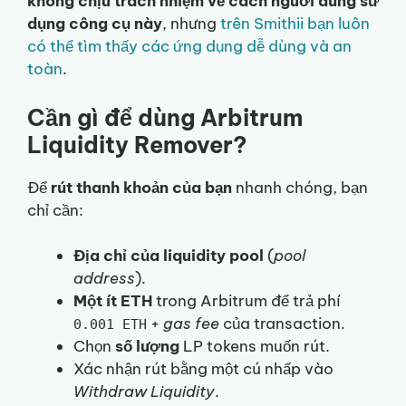
không chịu trách nhiệm về cách người dùng sử
dụng công cụ này
, nhưng
trên Smithii bạn luôn
có thể tìm thấy các ứng dụng dễ dùng và an
toàn
.
Cần gì để dùng Arbitrum
Liquidity Remover?
Để
rút thanh khoản của bạn
nhanh chóng, bạn
chỉ cần:
Địa chỉ của liquidity pool
(
pool
address
).
Một ít ETH
trong Arbitrum để trả phí
+
gas fee
của transaction.
0.001 ETH
Chọn
số lượng
LP tokens muốn rút.
Xác nhận rút bằng một cú nhấp vào
Withdraw Liquidity
.