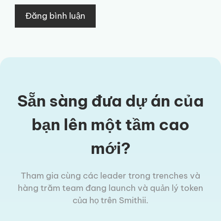
Sẵn sàng đưa dự án của
bạn lên một tầm cao
mới?
Tham gia cùng các leader trong trenches và
hàng trăm team đang launch và quản lý token
của họ trên Smithii.