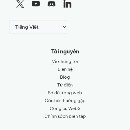
Chọn
một
ngôn
ngữ
Tài nguyên
Về chúng tôi
Liên hệ
Blog
Từ điển
Sơ đồ trang web
Câu hỏi thường gặp
Công cụ Web3
Chính sách biên tập