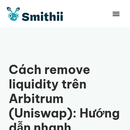
Chuyển
đến
nội
dung
Cách remove
liquidity trên
Arbitrum
(Uniswap): Hướng
dẫn nhanh