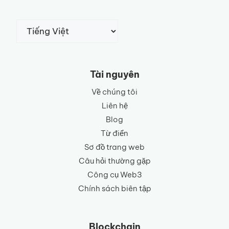
Chọn
một
ngôn
ngữ
Tài nguyên
Về chúng tôi
Liên hệ
Blog
Từ điển
Sơ đồ trang web
Câu hỏi thường gặp
Công cụ Web3
Chính sách biên tập
Blockchain