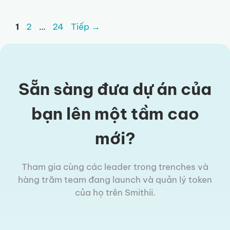
Trang
Trang
Trang
1
2
…
24
Tiếp
→
Sẵn sàng đưa dự án của
bạn lên một tầm cao
mới?
Tham gia cùng các leader trong trenches và
hàng trăm team đang launch và quản lý token
của họ trên Smithii.