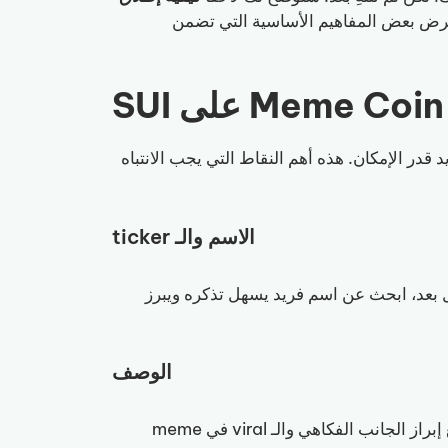
عرض بعض المفاهيم الأساسية التي تضمن
صحك بتخصيص memecoin الجديد قدر الإمكان. هذه أهم النقاط التي يجب الانتباه
الاسم والـ ticker
ل بعد، ابحث عن اسم فريد يسهل تذكره ويبرز
الوصف
اكتب وصفاً قصيراً ومركّزاً يعكس الفكرة وراء إنشاء token، مع إبراز الجانب الفكاهي والـ viral في meme