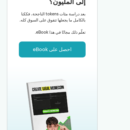
إلى المليون؟
بعد دراسة مئات tokens الناجحة، فككنا
بالكامل ما يجعلها تتفوق على السوق كله.
تعلّم ذلك مجانًا في هذا eBook.
احصل على eBook