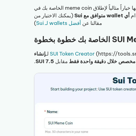
تتميز SUI بسرعة معاملاتها العالية ورسومها المنخفضة، ما يجعلها خياراً مثالياً لإطلاق meme coin الخاصة بك في
دام
أي wallet متوافق مع Sui
(يمكنك الاختيار من
مقالنا عن
أفضل wallets لـ Sui
)
https://tools) لـ
SUI Token Creator
إنشاء
مقابل
7.5 SUI
.