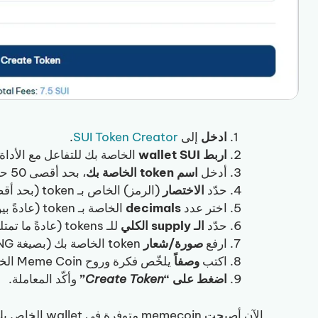
ادخل
إلى
SUI Token Creator
.
اربط
wallet SUI
الخاصة بك للتفاعل مع الأداة.
أدخل
اسم token الخاصة بك
، بحد أقصى 50 حرفاً.
حدّد
الاختصار
(الرمز) الخاص بـ token (بحد أقصى 8 أحرف).
اختر عدد
decimals
الخاصة بـ token (عادةً بين 6 و9، و6 هو الخيار الأكثر شيوعاً).
حدّد
الـ supply الكلي
للـ tokens (عادةً ما تمتلك meme coin
ارفع
صورة/شعار
token الخاصة بك (بصيغة PNG، ويُفضّل 1000×1000 بكسل).
اكتب
وصفاً
يلخّص فكرة وروح Meme Coin الخاصة بك.
اضغط على “
Create Token
”
وأكّد المعاملة.
الآن أصبحت memecoin متوفرة في wallet الخاص بك! لكن لم ننتهِ بعد. سنوضح لك لاحقاً