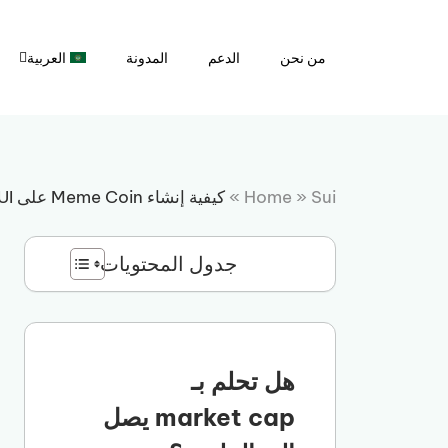
نتقل
لى
من نحن
الدعم
المدونة
العربية
لمحتوى
Sui
»
Home
»
كيفية إنشاء Meme Coin على SUI؟
جدول المحتويات
هل تحلم بـ
market cap يصل