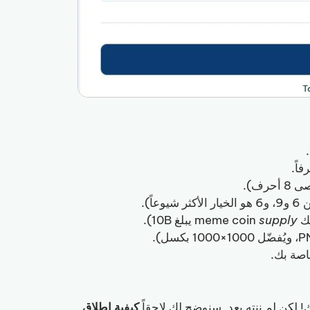
supply
يبلغ 10B).
كيفية إطلاق