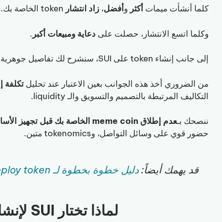
كلما أنشأت ميمات
أكثر
و
أفضل
،
زاد انتشار
token الخاصة بك.
وكلما اتسع الانتشار، حصلت على
دعاية ومبيعات أكبر
.
إلى جانب إنشاء token على SUI، سنشرح لك تفاصيل جوهرية أخرى تعزّز فرص نجاح مشروعك.
من الضروري أخذ هذه الجوانب بعين الاعتبار عند تحليل
تكلفة إنشاء  coin
التكاليف المرتبطة بالتصميم والتسويق والـ liquidity.
ننصحك بـ
عدم إطلاق meme coin الخاصة بك قبل تجهيز الأساسيات
حضور قوي على وسائل التواصل، وtokenomics متين.
قد يهمك أيضاً:
دليل خطوة بخطوة لـ deploy token على Sui
لماذا تختار SUI لإنشاء Meme Coin الخاصة بك؟