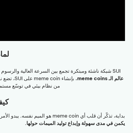
لماذا تن
SUI شبكة ناشئة ومبتكرة تجمع بين السرعة العالية والرسوم المنخفضة،
عالم الـ meme coins.
بإنشاء oin
من نظام بيئي في توسّع مستمر،
كيف تنش
بداية، تذكّر أن قلب أي meme coin هو الميم نفسه. يبدو الأمر بديهياً، لكنه جوهري:
يكمن في مدى سهولة وإبداع توليد الميمات حولها
.