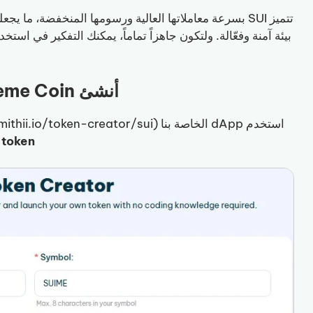
بيئة آمنة وفعّالة. ولتكون جاهزاً تماماً، يمكنك التفكير في استخ
أنشئ SUI Meme Coin الخاصة بك خطوة بخطوة
استخدم dApp الخاصة بنا
(.smithii.io/token-creator/sui
token مخصص خلال دقيقة واحدة فقط