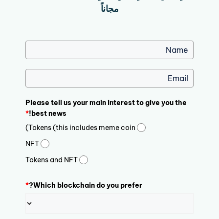
مجاناً
Please tell us your main interest to give you the
*
best news!
Tokens (this includes meme coin)
NFT
Tokens and NFT
*
Which blockchain do you prefer?