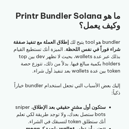
ما هو Printr Bundler Solana
وكيف يعمل؟
bundler هو tool يتيح لك
إطلاق العملة مع تنفيذ صفقة
شراء فوراً في نفس اللحظة
. الميزة أنك تستطيع القيام
بذلك عبر عدة wallets، بحيث لا تظهر dev بين top
holders بكمية مبالغ فيها. بدلاً من ذلك، تتوزع حصة
token بين عدة wallets بعد تنفيذ أول شراء.
إليك بعض الأسباب التي تجعل استخدام bundler خياراً
ذكياً:
ستكون أول مشترٍ حقيقي بعد الإطلاق
، sniper
bots ستصل بعدك، ولا توجد طريقة لكي تعلم
أنك ستطلق token لتسبقك في الشراء.
تتجنب أن تظهر wallet واحدة كـ mega