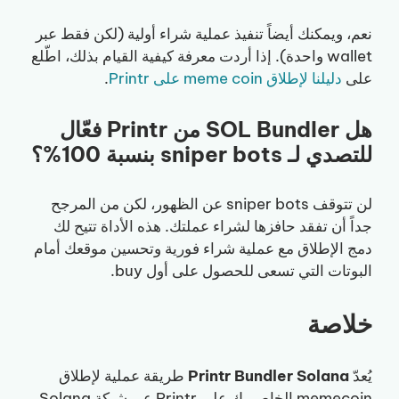
نعم، ويمكنك أيضاً تنفيذ عملية شراء أولية (لكن فقط عبر
wallet واحدة). إذا أردت معرفة كيفية القيام بذلك، اطّلع
على
دليلنا لإطلاق meme coin على Printr
.
هل SOL Bundler من Printr فعّال
للتصدي لـ sniper bots بنسبة 100%؟
لن تتوقف sniper bots عن الظهور، لكن من المرجح
جداً أن تفقد حافزها لشراء عملتك. هذه الأداة تتيح لك
دمج الإطلاق مع عملية شراء فورية وتحسين موقعك أمام
البوتات التي تسعى للحصول على أول buy.
خلاصة
يُعدّ
Printr Bundler Solana
طريقة عملية لإطلاق
memecoin الخاص بك على Printr عبر شبكة Solana