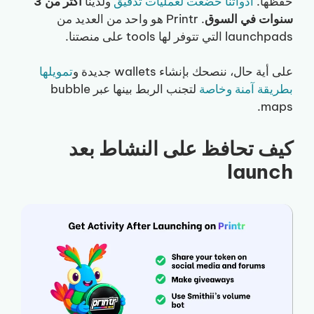
حفظها.
أدواتنا خضعت لعمليات تدقيق
ولدينا
أكثر من 3
سنوات في السوق
. Printr هو واحد من العديد من
launchpads التي تتوفر لها tools على منصتنا.
على أية حال، ننصحك بإنشاء wallets جديدة و
تمويلها
بطريقة آمنة وخاصة
لتجنب الربط بينها عبر bubble
maps.
كيف تحافظ على النشاط بعد
launch