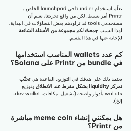
تعلّم استخدام bundler في launchpad الخاص بـ
Printr أمر بسيط. لكن من واقع تجربتنا، نعلم أن
مستخدمي tools قد تراودهم بعض التساؤلات في البداية.
لهذا السبب
جمعتُ لكم مجموعة من الأسئلة الشائعة
للإجابة عنها في هذا القسم.
كم عدد wallets المناسب استخدامها
في bundle من Printr على Solana؟
يعتمد ذلك على هدفك في التوزيع. القاعدة هي
تجنّب
تمركز liquidity بشكل مفرط عند الانطلاق
وتوزيع
wallets بأدوار واضحة (تشغيل، مكافآت، dev wallet…
إلخ).
هل يمكنني إنشاء meme coin مباشرة
من Printr؟