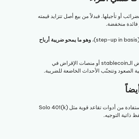
ضرائب أو تأجيلها. فبدلاً من بيع أصل تتزايد قيمته
ر فائدة منخفضة.
وهو ما يمحو ضريبة أرباح
: طبّق هذا المفهوم في الكريبتو عبر استخدام قروض الـstablecoin أو منصات الإقراض في
يمكن لأصحاب الدخل من Web3 العاملين لحسابهم الخاص الاستفادة من أدوات تقاعد قوية مثل Solo 401(k)