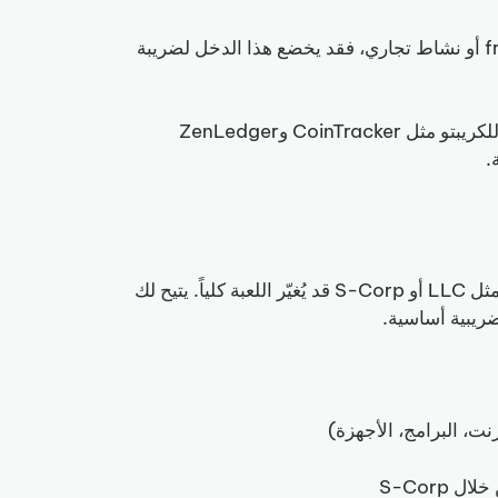
إن استلمت كريبتو مقابل أعمال freelance أو نشاط تجاري، فقد يخضع هذا الدخل لضريبة
: تتبّع كل المعاملات بدقة. تستطيع برامج مخصصة للكريبتو مثل CoinTracker وZenLedger
بصفتك رائد أعمال في Web3، فإن إنشاء هيكل تجاري رسمي مثل LLC أو S-Corp قد يُغيّر اللعبة كلياً. يتيح لك
ضريبية أساسية.
نت، البرامج، الأجهزة)
S-Corp