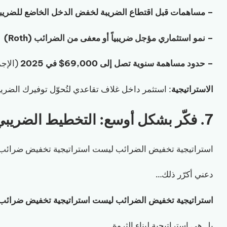
– مساهمات قبل اقتطاع الضريبة لخفض الدخل الخاضع للضريبة
– نمو استثماري مؤجل ضريبياً أو معفى من الضرائب (Roth)
– حدود مساهمة سنوية تصل إلى 69,000$ في 2025
(الإجمالي 
الاستراتيجية
: استثمر داخل غلاف تقاعدي لتُحوّل توفيرك الضريبي
7. فكّر بشكل أوسع: التخطيط الضريبي هو تخطيط الثروة
استراتيجية تخفيض الضرائب ليست استراتيجية تخفيض ضرائب
دعني أكرّر ذلك…
استراتيجية تخفيض الضرائب ليست استراتيجية تخفيض ضرائب
بل هي استراتيجية لبناء الثروة.