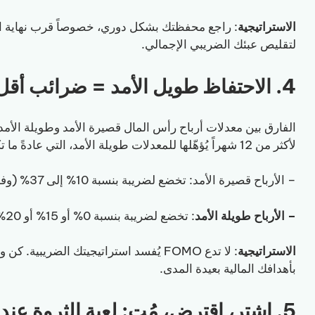
الاستراتيجية
: راجع محفظتك بشكل دوري، خصوصاً قرب نهاية ال
لتقليص عبئك الضريبي الإجمالي.
4. الاحتفاظ طويل الأمد = ضرائب أقل
الفارق بين معدلات أرباح رأس المال قصيرة الأمد وطويلة الأمد ق
لأكثر من 12 شهراً يُؤهّلها للمعدلات طويلة الأمد، التي عادةً ما تكون أفضل بكثير.
– الأرباح قصيرة الأمد: تخضع لضريبة بنسبة 10% إلى 37% (وفق معدل ضريبة دخلك العادي)
– الأرباح طويلة الأمد
: تخضع لضريبة بنسبة 0% أو 15% أو 20% حسب مستوى الدخل
الاستراتيجية
: لا تدع FOMO يُفسد استراتيجيتك الضريبي
بأهدافك المالية بعيدة المدى.
5. اشترِ، اقترض، مُت: لعبة الثروة عند فاحشي الثراء