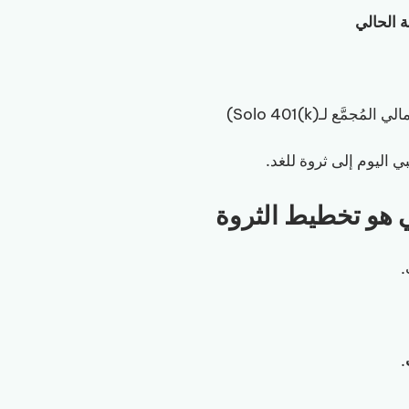
 الحالي
المُجمَّع لـSolo 401(k))
 اليوم إلى ثروة للغد.
.
.