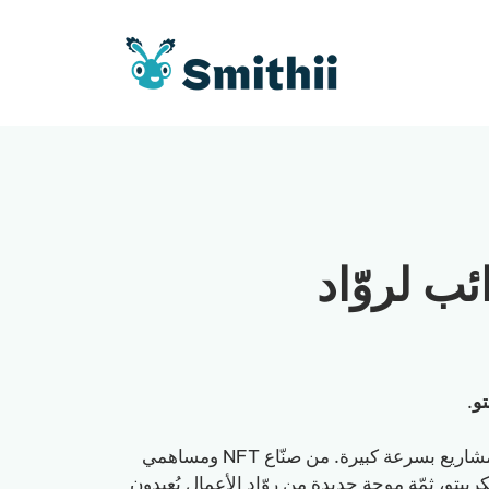
ب لروّاد
تو
.
يُعيد Web3 صياغة طريقة كسب الناس واستثمارهم وبنائهم للمشاريع بسرعة كبيرة. من صنّاع NFT ومساهمي
صناديق الـVC المتخصصة في الكريبتو، ثمّة موجة جديدة من روّاد الأعمال يُعيدون