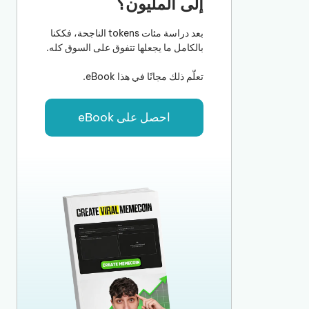
إلى المليون؟
بعد دراسة مئات tokens الناجحة، فككنا
بالكامل ما يجعلها تتفوق على السوق كله.
تعلّم ذلك مجانًا في هذا eBook.
احصل على eBook