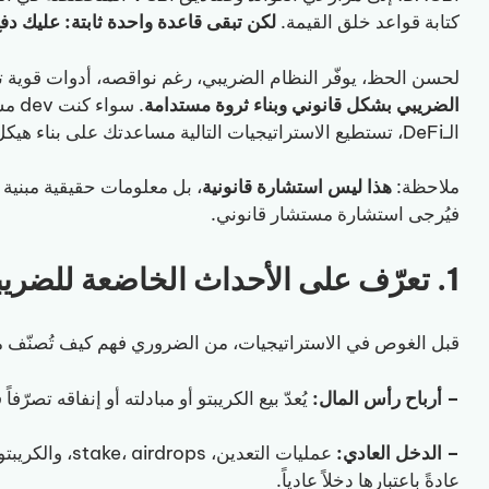
كتابة قواعد خلق القيمة.
لكن تبقى قاعدة واحدة ثابتة: عليك دف
لحسن الحظ، يوفّر النظام الضريبي، رغم نواقصه، أدوات قوية تساعد 
الضريبي بشكل قانوني وبناء ثروة مستدامة
. سو
الـDeFi، تستطيع الاستراتيجيات التالية مساعدتك على بناء هيكل أذكى، لا مجرد العمل بجهد أكبر.
ملاحظة:
هذا ليس استشارة قانونية
، بل معلومات حقيقية مبنية
فيُرجى استشارة مستشار قانوني.
1. تعرّف على الأحداث الخاضعة للضريبة في Web3
قبل الغوص في الاستراتيجيات، من الضروري فهم كيف تُصنّف مصلحة الضرائب ا
– أرباح رأس المال:
يُعدّ بيع الكريبتو أو مبادلته أو إنفاقه تصرّفا
– الدخل العادي:
عمليات التعدين،
عادةً باعتبارها دخلاً عادياً.