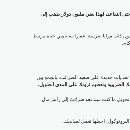
50,000$ سنوياً في الضرائب وأمامك 20 عاماً حتى التقاعد، فهذا يعني مليون دولار يذهب إلى
ول ذات مزايا ضريبية: عقارات، تأمين حياة مرتبط
رح أيضاً تحديات جديدة على صعيد الضرائب. بالجمع بين
ك الضريبية وتعظيم ثروتك على المدى الطويل.
حويل ما كنت ستدفعه ضرائبَ إلى رأس مال