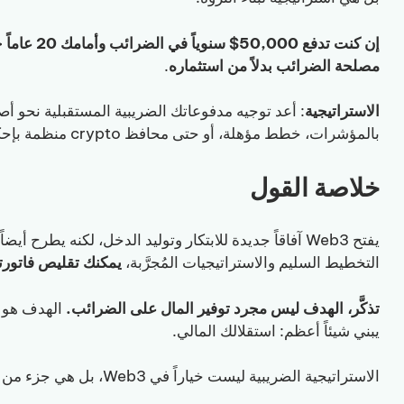
إن كنت تدفع 
مصلحة الضرائب بدلاً من استثماره
.
الاستراتيجية
: أعد توجيه مدفوعاتك الضريبية المستقبلية نحو أص
بالمؤشرات، خطط مؤهلة، أو حتى محافظ crypto منظمة بإحكام.
خلاصة القول
يفتح Web3 آفاقاً جديدة للابتكار وتوليد الدخل، لكنه يط
التخطيط السليم والاستراتيجيات المُجرَّبة،
يمكنك تقليص فاتورت
تذكَّر، الهدف ليس مجرد توفير المال على الضرائب.
الهدف هو ت
يبني شيئاً أعظم: استقلالك المالي.
الاستراتيجية الضريبية ليست خياراً في Web3، بل هي جزء من البروتوكول. اجعلها تعمل لصالحك.