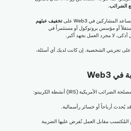
ع الضرائب
.
المشاركين في Web3 على
تخفيف عبئهم
اء كنت dev مستقلاً أو مؤسس بروتوكول أو مستثمراً في
 على تجربتي الشخصية. إن كانت لديك أي أسئلة،
لأمريكية (IRS) أنشطة الكريبتو:
ً قد يُحدث أرباحاً أو خسائر رأسمالية.
 stake، airdrops، والكريبتو المُكتسب مقابل العمل تُفرض عليها الضريبة