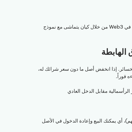
: تعاون مع محاسب قانوني (CPA) لهيكلة عملياتك في Web3 من خلال كيان يتماشى مع نموذج
الخسائر. إذا انخفض أصل ما دون سعر شرائك له،
 فوراً.
لرأسمالية مقابل الدخل العادي
واعد wash sale (على عكس الأسهم)، أي يمكنك البيع وإعادة الدخول في الأصل