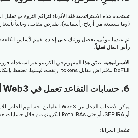
تستخدم هذه الاستراتيجية فئة الأثرياء لتراكم الثروة مع تقليل ال
(وما يستتبعه من أرباح رأسمالية)، تقترض مقابله، وغالباً بأسعا
ثم عندما تتوفّى، يحصل ورثتك على إعادة تقييم لأساس الكلفة (step-up in basis)،
رأس المال فعلياً
.
الاستراتيجية
الـDeFi للاقتراض مقابل tokens ارتفعت قيمتها. تحتفظ بإمكانية الصعود وتتجنّب الأحداث الخاضعة للضريبة.
6. حسابات التقاعد تعمل في Web3 أيضاً
أو SEP IRA، أو حتى Roth IRAs للكريبتو من خلال حسابات حفظ ذاتية التوجيه.
تشمل المزايا: