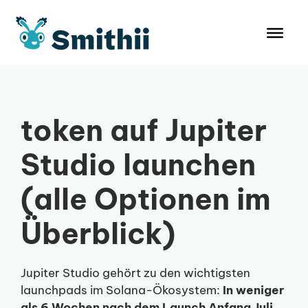
Zum
Inhalt
springen
token auf Jupiter
Studio launchen
(alle Optionen im
Überblick)
Jupiter Studio gehört zu den wichtigsten
launchpads im Solana-Ökosystem:
In weniger
als 6 Wochen nach dem Launch Anfang Juli