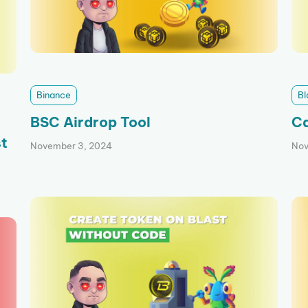
Binance
Bl
BSC Airdrop Tool
Ca
t
November 3, 2024
Nov