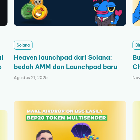
Solana
Bi
al
Heaven launchpad dari Solana:
Bu
e
bedah AMM dan Launchpad baru
Ch
Agustus 21, 2025
Nov