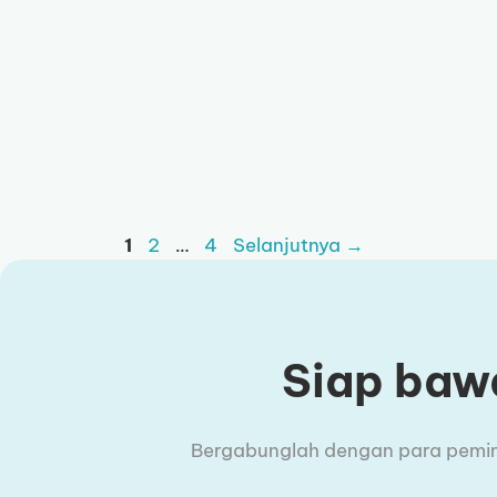
Halaman
Halaman
Halaman
1
2
…
4
Selanjutnya
→
Siap bawa
Bergabunglah dengan para pemimpi