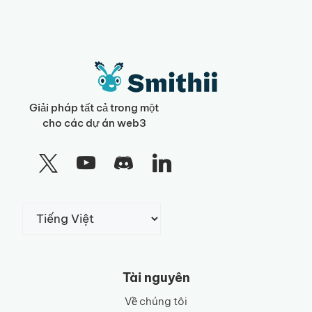
Giải pháp tất cả trong một
cho các dự án web3
Chọn
một
ngôn
ngữ
Tài nguyên
Về chúng tôi