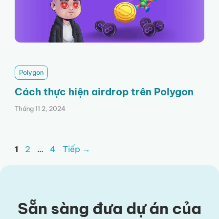
Polygon
Cách thực hiện airdrop trên Polygon
Tháng 11 2, 2024
Trang
Trang
Trang
1
2
…
4
Tiếp
→
Sẵn sàng đưa dự án của