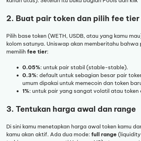
kanan atas). Setelah itu buka bagian Pools dan klik 
2. Buat pair token dan pilih fee tier
Pilih base token (WETH, USDB, atau yang kamu mau)
kolom satunya. Uniswap akan memberitahu bahwa 
memilih
fee tier
:
0.05%
: untuk pair stabil (stable-stable).
0.3%
: default untuk sebagian besar pair toke
umum dipakai untuk memecoin dan token bar
1%
: untuk pair yang sangat volatil atau token 
3. Tentukan harga awal dan range
Di sini kamu menetapkan harga awal token kamu dan
kamu akan aktif. Ada dua mode:
full range
(liquidit