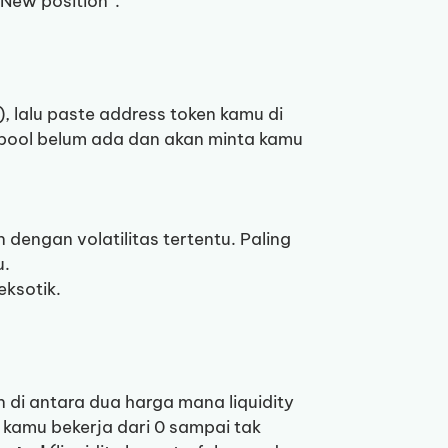
“New position”.
, lalu paste address token kamu di
pool belum ada dan akan minta kamu
n dengan volatilitas tertentu. Paling
u.
eksotik.
 di antara dua harga mana liquidity
y kamu bekerja dari 0 sampai tak