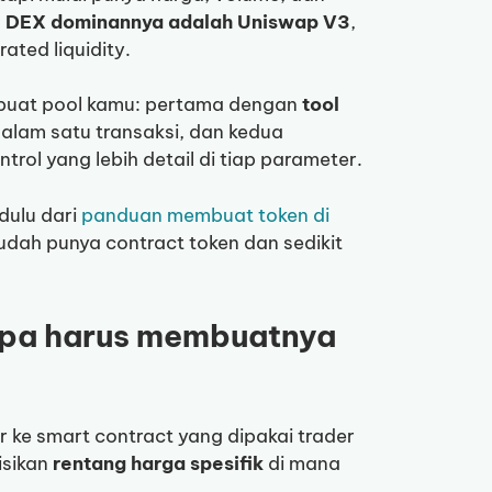
n
DEX dominannya adalah Uniswap V3
,
ated liquidity.
mbuat pool kamu: pertama dengan
tool
alam satu transaksi, dan kedua
trol yang lebih detail di tiap parameter.
dulu dari
panduan membuat token di
sudah punya contract token dan sedikit
napa harus membuatnya
r ke smart contract yang dipakai trader
isikan
rentang harga spesifik
di mana