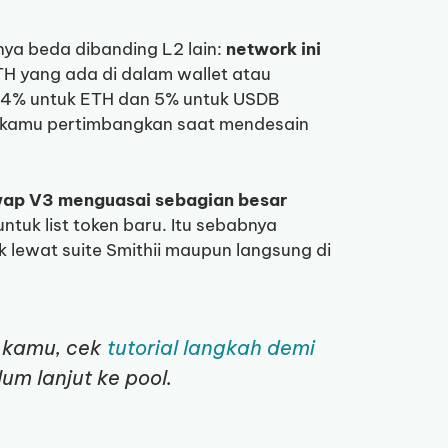
nnya beda dibanding L2 lain:
network ini
ETH yang ada di dalam wallet atau
ar 4% untuk ETH dan 5% untuk USDB
rlu kamu pertimbangkan saat mendesain
ap V3 menguasai sebagian besar
ntuk list token baru. Itu sebabnya
 lewat suite Smithii maupun langsung di
n kamu, cek
tutorial langkah demi
um lanjut ke pool.