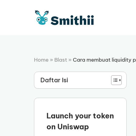
Langsung
ke
isi
Home
»
Blast
»
Cara membuat liquidity po
Daftar Isi
Launch your token
on Uniswap