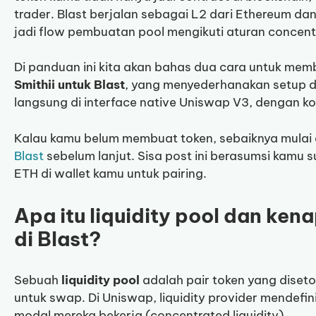
trader. Blast berjalan sebagai L2 dari Ethereum da
jadi flow pembuatan pool mengikuti aturan concentr
Di panduan ini kita akan bahas dua cara untuk me
Smithii untuk Blast
, yang menyederhanakan setup d
langsung di interface native Uniswap V3, dengan kon
Kalau kamu belum membuat token, sebaiknya mulai 
Blast
sebelum lanjut. Sisa post ini berasumsi kamu 
ETH di wallet kamu untuk pairing.
Apa itu liquidity pool dan ke
di Blast?
Sebuah
liquidity pool
adalah pair token yang diseto
untuk swap. Di Uniswap, liquidity provider mendefin
modal mereka bekerja (concentrated liquidity).