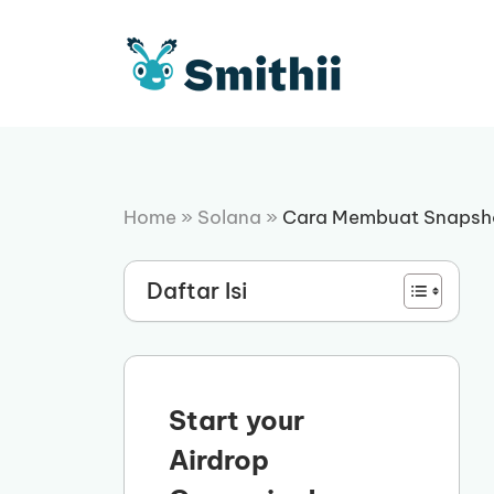
Langsung
ke
isi
Home
»
Solana
»
Cara Membuat Snapshot
Daftar Isi
Start your
Airdrop