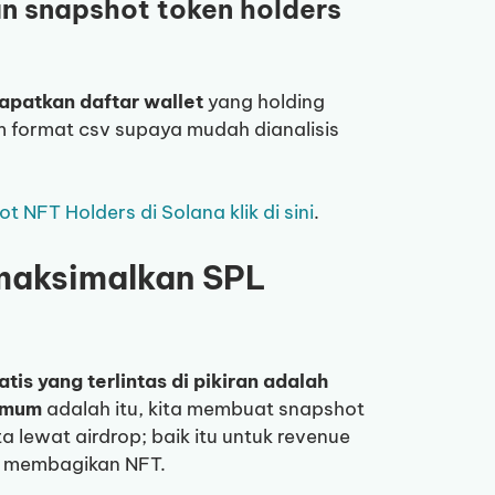
an snapshot token holders
apatkan daftar wallet
yang holding
am format csv supaya mudah dianalisis
NFT Holders di Solana klik di sini
.
maksimalkan SPL
tis yang terlintas di pikiran adalah
umum
adalah itu, kita membuat snapshot
a lewat airdrop; baik itu untuk revenue
u membagikan NFT.