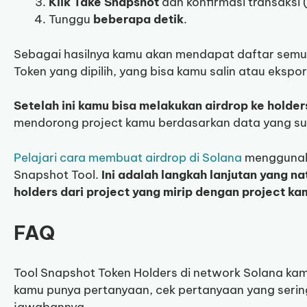
Klik Take Snapshot
dan konfirmasi transaksi 
Tunggu
beberapa detik
.
Sebagai hasilnya kamu akan mendapat daftar semua
Token yang dipilih, yang bisa kamu salin atau ekspo
Setelah ini kamu bisa melakukan airdrop ke holder
mendorong project kamu berdasarkan data yang s
Pelajari cara membuat airdrop di Solana
menggunaka
Snapshot Tool.
Ini adalah langkah lanjutan yang n
holders dari project yang mirip dengan project ka
FAQ
Tool Snapshot Token Holders di network Solana kam
kamu punya pertanyaan, cek pertanyaan yang sering 
jawabannya.