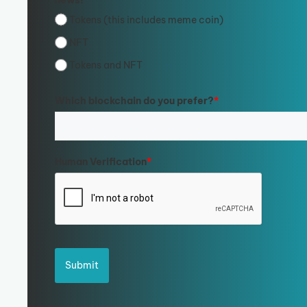
news!
*
Tokens (this includes meme coin)
NFT
Tokens and NFT
Which blockchain do you prefer?
*
Human Verification
*
Submit