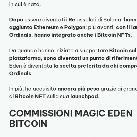
in cui è nato.
Dopo
essere diventati i
Re
assoluti di Solana,
hann
aggiunto
Ethereum
e
Polygon
; più avanti,
con il l
Ordinals, hanno integrato anche i Bitcoin NFTs
.
Da quando hanno iniziato a supportare
Bitcoin sul
piattaforma, sono diventati un punto di riferimen
Eden è diventata
la scelta preferita da chi compr
Ordinals
.
In più, ha acquisito
ancora più peso
grazie ai gran
di
Bitcoin
NFT
sulla sua
launchpad
.
COMMISSIONI MAGIC EDEN
BITCOIN