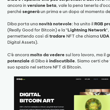
ancora in
versione
beta
, vale la pena tenerla d’oc
perché
segnerà
un prima e un dopo al momento del
Diba porta una
novità notevole
: ha unito il
RGB pr
(Really Good for Bitcoin) e la “
Lightning Network
“,
permettendo così di
tradare
NFT che chiama
UDA
Digital Assets).
C’è ancora
molto da vedere
sul loro lavoro, ma il 
potenziale
di Diba è
indiscutibile
. Siamo certi che 
suo spazio nel settore NFT di Bitcoin.