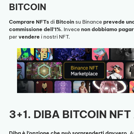
BITCOIN
Comprare
NFTs
di
Bitcoin
su Binance
prevede un
commissione dell’1%
. Invece
non dobbiamo pagare
per
vendere
i nostri NFT.
3+1. DIBA BITCOIN NFT
Diba è l’opzione che può sorprenderti davvero
. 