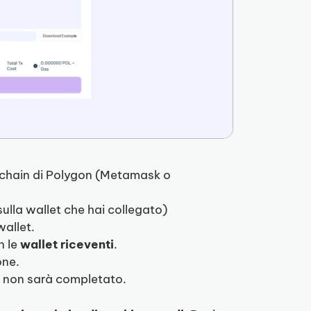
kchain di Polygon (Metamask o
sulla wallet che hai collegato)
wallet.
n le
wallet riceventi
.
one.
p non sarà completato.