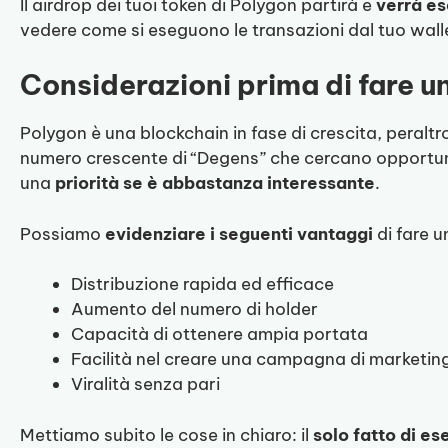
Il airdrop dei tuoi token di Polygon partirà e
verrà es
vedere come si eseguono le transazioni dal tuo wall
Considerazioni prima di fare u
Polygon è una blockchain in fase di crescita, peraltr
numero crescente di “Degens” che cercano opportunità
una
priorità se è abbastanza interessante
.
Possiamo
evidenziare i seguenti vantaggi
di fare u
Distribuzione rapida ed efficace
Aumento del numero di holder
Capacità di ottenere ampia portata
Facilità nel creare una campagna di marketin
Viralità senza pari
Mettiamo subito le cose in chiaro: il
solo fatto di es