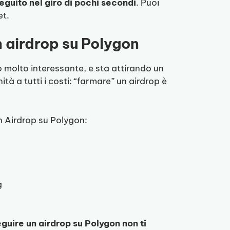
eguito nel giro di pochi secondi
. Puoi
et.
n airdrop su Polygon
o molto interessante, e sta attirando un
 a tutti i costi: “farmare” un airdrop è
n Airdrop su Polygon:
g
eguire un airdrop su Polygon non ti