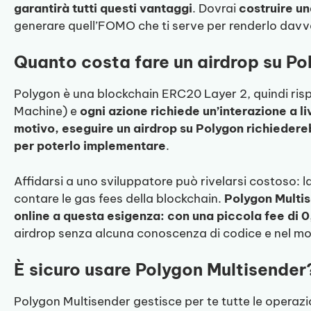
garantirà tutti questi vantaggi
. Dovrai
costruire u
generare quell’FOMO che ti serve per renderlo davve
Quanto costa fare un airdrop su P
Polygon è una blockchain ERC20 Layer 2, quindi ris
Machine) e
ogni azione richiede un’interazione a l
motivo, eseguire un airdrop su Polygon richied
per poterlo implementare
.
Affidarsi a uno sviluppatore può rivelarsi costoso: 
contare le gas fees della blockchain.
Polygon Multi
online a questa esigenza: con una piccola fee di 
airdrop senza alcuna conoscenza di codice e nel mom
È sicuro usare Polygon Multisender
Polygon Multisender gestisce per te tutte le operazio