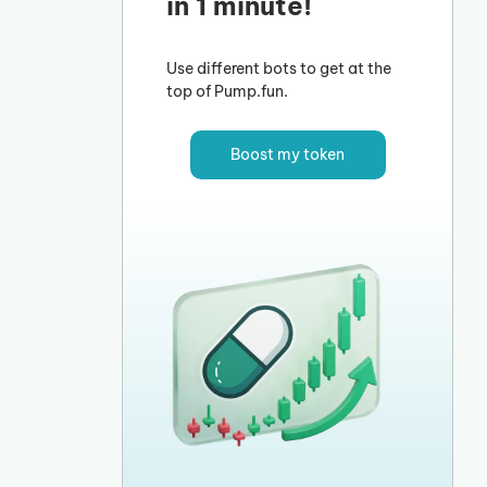
in 1 minute!
Use different bots to get at the
top of Pump.fun.
Boost my token