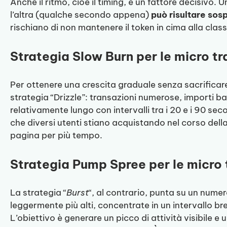
Anche il ritmo, cioè il timing, è un fattore decisivo. 
l’altra (qualche secondo appena)
può risultare sos
rischiano di non mantenere il token in cima alla class
Strategia Slow Burn per le micro tr
Per ottenere una crescita graduale senza sacrificare l
strategia “Drizzle”: transazioni numerose, importi ba
relativamente lungo con intervalli tra i 20 e i 90 se
che diversi utenti stiano acquistando nel corso dell
pagina per più tempo.
Strategia Pump Spree per le micro 
La strategia “
Burst
“, al contrario, punta su un numer
leggermente più alti, concentrate in un intervallo b
L’obiettivo è generare un picco di attività visibile 