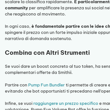
scalare la classifica rapidamente.
È particolarment
community
per amplificare la presenza sui social ne
che reagiscono al movimento.
In ogni caso,
è fondamentale partire con le idee chi
spingere il prezzo con un forte impulso iniziale oppur
narrativa di domanda sostenuta.
Combina con Altri Strumenti
Se vuoi dare un boost concreto al tuo token, ha sens
complementari offerte da Smithii.
Partire con
Pump Fun Bundler
ti permette di creare e
evitando che bot opportunisti ti precedano nell’ope
Infine, se vuoi
raggiungere un prezzo specifico
e man
valutazione, Pump Fun Volume Bot offre la funzione T