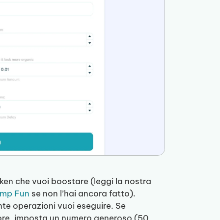
token che vuoi boostare (leggi la nostra
ump Fun
se non l’hai ancora fatto).
nte operazioni vuoi eseguire. Se
 ore, imposta un numero generoso (50,