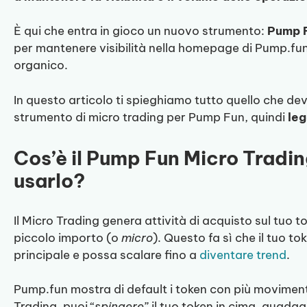
È qui che entra in gioco un nuovo strumento:
Pump F
per mantenere visibilità nella homepage di Pump.fu
organico.
In questo articolo ti spieghiamo tutto quello che devi
strumento di micro trading per Pump Fun, quindi
leg
Cos’è il Pump Fun Micro Tradin
usarlo?
Il Micro Trading genera attività di acquisto sul tuo t
piccolo importo (o
micro
). Questo fa sì che il tuo 
principale e possa scalare fino a
diventare trend
.
Pump.fun mostra di default i token con più movimento
Trading, puoi “
spingere
” il tuo token in cima, guadag