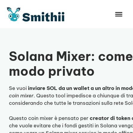
Vai
al
contenuto
Solana Mixer: come 
modo privato
Se vuoi
inviare SOL da un wallet a un altro in m
coin mixer
. Questo tool impedisce a chiunque di tra
considerando che tutte le transazioni sulla rete S
Questo coin mixer è pensato per
creator di token
che vuole evitare che i fondi gestiti in Solana veng
come usare un Solana mixer service in modo effica