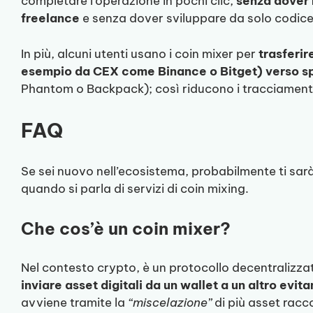
completare l’operazione in pochi clic,
senza dover 
freelance
e senza dover sviluppare da solo codic
In più, alcuni utenti usano i coin mixer per
trasferir
esempio da CEX come Binance o Bitget) verso sp
Phantom o Backpack); così riducono i tracciamenti
FAQ
Se sei nuovo nell’ecosistema, probabilmente ti sarà 
quando si parla di servizi di coin mixing.
Che cos’è un coin mixer?
Nel contesto crypto, è un protocollo decentralizza
inviare asset digitali da un wallet a un altro evit
avviene tramite la
“miscelazione”
di più asset raccol