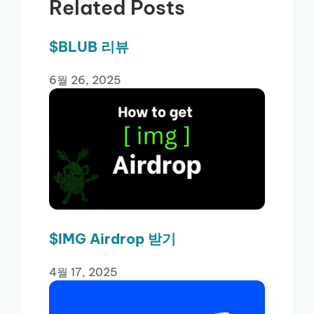
Related Posts
$BLUB 리뷰
6월 26, 2025
$IMG Airdrop 받기
4월 17, 2025