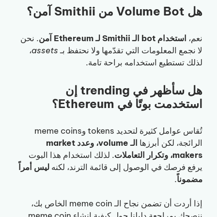
هل Volume Bot من Smithii آمن؟
نعم،
استخدام bot الـ Smithii لـ Ethereum آمن
. نحن
لا نجمع المعلومات التي تقدّمها ولا نحتفظ بـ
assets
،
لذلك تستطيع استخدامه براحة تامة.
هل سأظهر في trending إن
استخدمت بوتًا في Ethereum؟
تُقاس عوامل كثيرة لتحديد tokens وmeme coins
الرائجة، لكن أبرزها
الـ volume، وعدد market
makers، وتكرار التعاملات
. لذلك استخدام هذا البوت
يرفع فرصك في الوصول إلى قائمة الترند، لكنه
ليس أمراً
مضموناً
.
إذا أردت أن تضمن نجاح الـ meme coin الخاص بك،
ننصحك بمراجعة دليلنا حول كيفية إنشاء meme coin