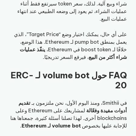
شراء وبيع آلية. لذلك، سعر token سيرتفع فقط أثناء
عمليات الشراء، ثم يعود إلى وضعه الطبيعي عند انتهاء
عمليات البيع.
على أي حال، يمكنك اختيار وضع “Target Price”، الذي
يعمل بمنطق pump bot لـ Ethereum. هذا الوضع،
خلافًا لـ boost token في Ethereum،
ينفّذ عمليات
شراء أكثر من البيع
، فيرفع السعر تدريجيًا.
FAQ حول volume bot لـ ERC-
20
في Smithii، ومنذ اليوم الأول، نحن ملتزمون بـ
تقديم
أدوات مفيدة وفعّالة
لمشاريعك على Ethereum وعلى
blockchains أخرى. لهذا تصلنا أسئلة كثيرة، جمعناها هنا
للإجابة عليها بخصوص
volume bot لـ Ethereum
.