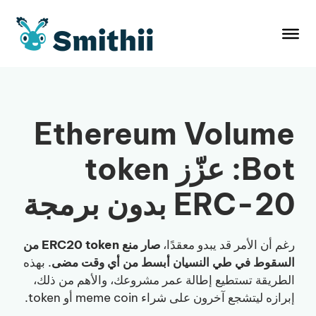
نتقل
لى
لمحتوى
Ethereum Volume
Bot: عزّز token
ERC-20 بدون برمجة
رغم أن الأمر قد يبدو معقدًا،
صار منع ERC20 token من
السقوط في طي النسيان أبسط من أي وقت مضى
. بهذه
الطريقة تستطيع إطالة عمر مشروعك، والأهم من ذلك،
إبرازه ليتشجع آخرون على شراء meme coin أو token.