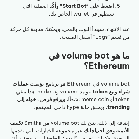
اضغط على “Start Bot”
وأكّد العملية التي
ستظهر في wallet الخاص بك.
عند الانتهاء، سيبدأ البوت بالعمل، ويمكنك متابعة كل حركة
من قسم “Logs” أسفل الصفحة.
ما هو volume bot في
Ethereum؟
volume bot في Ethereum هو برنامج يؤتمت
عمليات
شراء وبيع token
لتوليد volume وmakers. هذا يبقي
token أو meme coin نشطًا،
ويرفع فرص دخوله إلى
trending
، ويخلق حالة hype داخل المجتمع.
إضافة إلى ذلك، يتيح لك volume bot من Smithii
تكييف
الأتمتة وفق احتياجاتك
عبر مجموعة الخيارات التي تقدمها
الواجهة. هكذا تستخدم بوتًا
بدون الحاجة إلى برمجة
وبأكثر