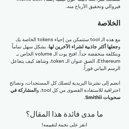
فيروالي وتحقيق الأرباح منه.
الخلاصة
مع هذه الـ tool ستتمكن من إحياء tokens الخاصة بك
و
جعلها أكثر جاذبية لشراء الآخرين لها
، بشكل سهل تماماً
وبتكلفة منخفضة جداً. افتح بوت الـ volume الخاص بـ
Ethereum، الصق عنوان الـ token، وشاهد كيف يتفاعل
الرسم البياني فوراً.
انضم إلى نشرتنا البريدية لتصلك كل المستجدات، ونصائح
احترافية للاستفادة القصوى من كل tool، و
المشاركة في
سحوبات Smithii
.
ما مدى فائدة هذا المقال؟
انقر على نجمة لتقييمه!