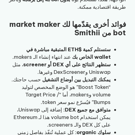
طريقة اقتصادية ممكنة.
فوائد أخرى يقدّمها لك market maker
bot من Smithii
ستستلم كمية $ETH المتبقية مباشرة في
wallet الخاص بك
عند انتهاء إنشاء الـ makers.
ستظهر النتائج على أي DEX أو screener
، مثل
Uniswap وDexScreener وغيرها.
يمكنك التبديل بين أوضاع التشغيل
حسب حاجتك.
“Boost Token” هو الوضع المخصص لتوليد
volume وmakers، أما “Target Price /
Bumps” فيُسرّع نمو سعر token.
متوافق مع جميع DEX
: إضافة إلى Uniswap،
يمكن استخدام volume bot هذا لـ Ethereum
على كل DEX والـ screeners.
سلوك organic
: كل عملية تُنفّذ بفاصل زمني