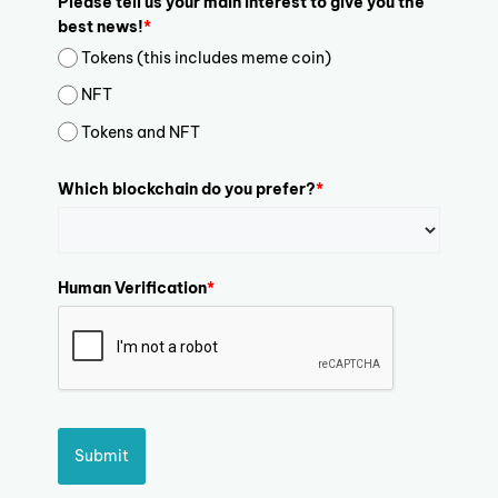
Please tell us your main interest to give you the
best news!
*
Tokens (this includes meme coin)
NFT
Tokens and NFT
Which blockchain do you prefer?
*
Human Verification
*
Submit