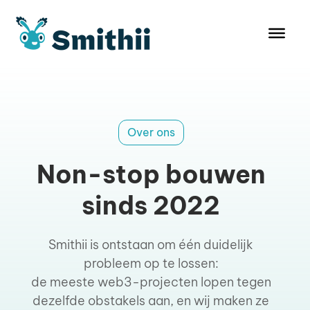
Ga
naar
de
inhoud
Over ons
Non-stop bouwen
sinds 2022
Smithii is ontstaan om één duidelijk
probleem op te lossen:
de meeste web3-projecten lopen tegen
dezelfde obstakels aan, en wij maken ze