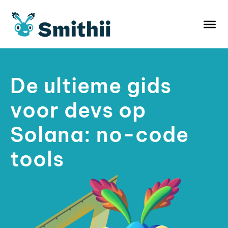
Ga
naar
de
inhoud
De ultieme gids
voor devs op
Solana: no-code
tools